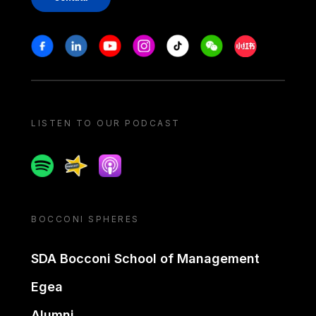
Stay in touch
Facebook
Linkedin
Youtube
Instagram
Tiktok
Weechat
Xiaohongshu/
LISTEN TO OUR PODCAST
Spotify
Spreaker
Apple podcast
BOCCONI SPHERES
SDA Bocconi School of Management
Egea
Alumni