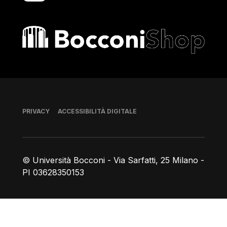
Bocconi shop
Piè di pagina
PRIVACY
ACCESSIBILITÀ DIGITALE
© Università Bocconi - Via Sarfatti, 25 Milano -
PI 03628350153