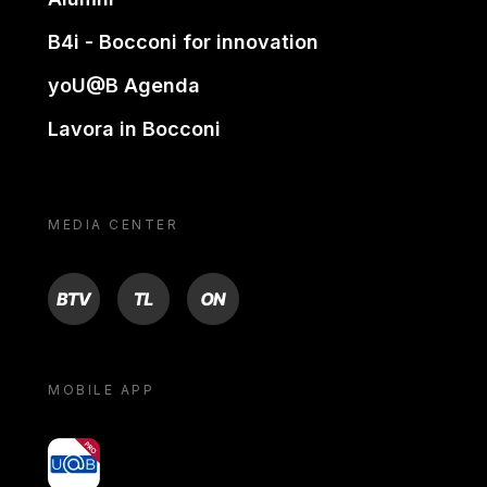
B4i - Bocconi for innovation
yoU@B Agenda
Lavora in Bocconi
MEDIA CENTER
BTV
TL
ON
MOBILE APP
yoU@B