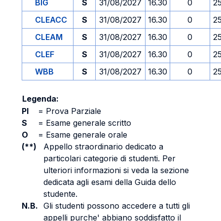
BIG
S
31/08/2027
16.30
0
2
CLEACC
S
31/08/2027
16.30
0
2
CLEAM
S
31/08/2027
16.30
0
2
CLEF
S
31/08/2027
16.30
0
2
WBB
S
31/08/2027
16.30
0
2
Legenda:
PI
=
Prova Parziale
S
=
Esame generale scritto
O
=
Esame generale orale
(**)
Appello straordinario dedicato a
particolari categorie di studenti. Per
ulteriori informazioni si veda la sezione
dedicata agli esami della Guida dello
studente.
N.B.
Gli studenti possono accedere a tutti gli
appelli purche' abbiano soddisfatto il