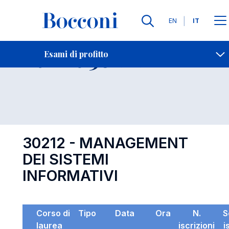
Lingue
EN
IT
Contatti
-
Esame 30212
Esami di profitto
Open s
30212 - MANAGEMENT
DEI SISTEMI
INFORMATIVI
Corso di
Tipo
Data
Ora
N.
S
laurea
iscrizioni
i