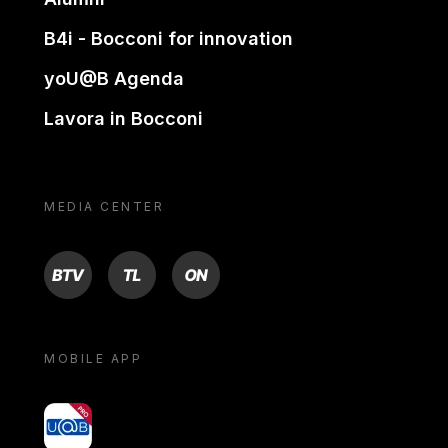
B4i - Bocconi for innovation
yoU@B Agenda
Lavora in Bocconi
MEDIA CENTER
BTV
TL
ON
MOBILE APP
yoU@B