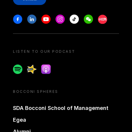
Stay in touch
Facebook
Linkedin
Youtube
Instagram
Tiktok
Weechat
Xiaohongshu/
LISTEN TO OUR PODCAST
Spotify
Spreaker
Apple podcast
BOCCONI SPHERES
SDA Bocconi School of Management
Egea
Alumni