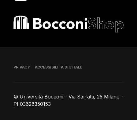
Bocconi shop
Piè di pagina
PRIVACY
ACCESSIBILITÀ DIGITALE
© Università Bocconi - Via Sarfatti, 25 Milano -
PI 03628350153