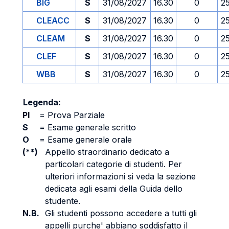
BIG
S
31/08/2027
16.30
0
2
CLEACC
S
31/08/2027
16.30
0
2
CLEAM
S
31/08/2027
16.30
0
2
CLEF
S
31/08/2027
16.30
0
2
WBB
S
31/08/2027
16.30
0
2
Legenda:
PI
=
Prova Parziale
S
=
Esame generale scritto
O
=
Esame generale orale
(**)
Appello straordinario dedicato a
particolari categorie di studenti. Per
ulteriori informazioni si veda la sezione
dedicata agli esami della Guida dello
studente.
N.B.
Gli studenti possono accedere a tutti gli
appelli purche' abbiano soddisfatto il