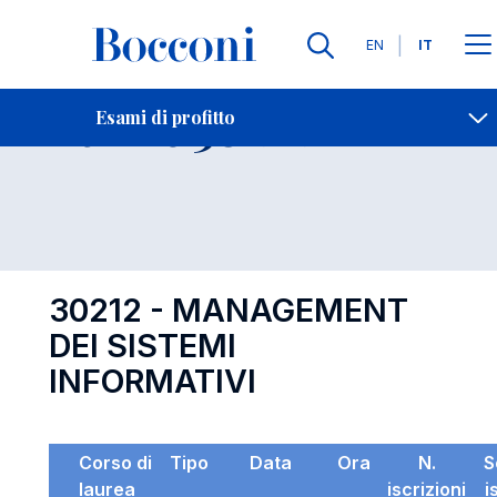
Lingue
EN
IT
Contatti
-
Esame 30212
Esami di profitto
Open s
30212 - MANAGEMENT
DEI SISTEMI
INFORMATIVI
Corso di
Tipo
Data
Ora
N.
S
laurea
iscrizioni
i