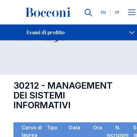
Lingue
EN
IT
Contatti
-
Esame 30212
Esami di profitto
Open s
30212 - MANAGEMENT
DEI SISTEMI
INFORMATIVI
Corso di
Tipo
Data
Ora
N.
S
laurea
iscrizioni
i