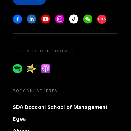
Stay in touch
Facebook
Linkedin
Youtube
Instagram
Tiktok
Weechat
Xiaohongshu/
LISTEN TO OUR PODCAST
Spotify
Spreaker
Apple podcast
BOCCONI SPHERES
SDA Bocconi School of Management
Egea
Alumni