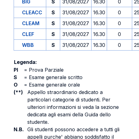
BIG
S
31/08/2027
16.30
0
2
CLEACC
S
31/08/2027
16.30
0
2
CLEAM
S
31/08/2027
16.30
0
2
CLEF
S
31/08/2027
16.30
0
2
WBB
S
31/08/2027
16.30
0
2
Legenda:
PI
=
Prova Parziale
S
=
Esame generale scritto
O
=
Esame generale orale
(**)
Appello straordinario dedicato a
particolari categorie di studenti. Per
ulteriori informazioni si veda la sezione
dedicata agli esami della Guida dello
studente.
N.B.
Gli studenti possono accedere a tutti gli
appelli purche' abbiano soddisfatto il