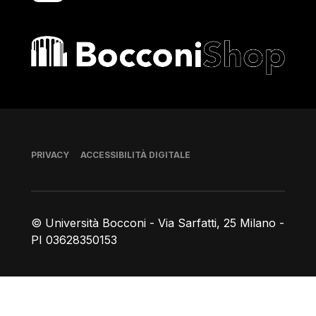
Bocconi shop
Piè di pagina
PRIVACY
ACCESSIBILITÀ DIGITALE
© Università Bocconi - Via Sarfatti, 25 Milano -
PI 03628350153