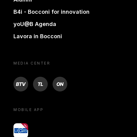
B4i - Bocconi for innovation
yoU@B Agenda
Lavora in Bocconi
MEDIA CENTER
BTV
TL
ON
MOBILE APP
yoU@B