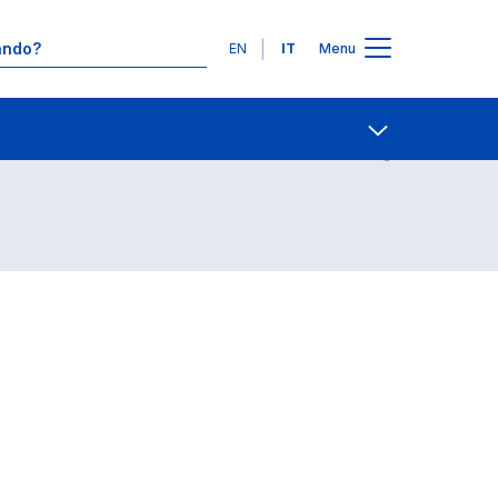
Lingue
EN
IT
Menu
Contatti
Open share