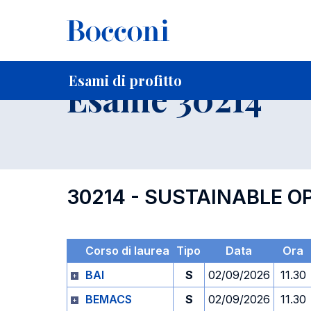
-
Home
Per studenti iscritti
Orari, Aule e Calendari
Esami
Esami di profitto
Esame 30214
30214 - SUSTAINABLE 
Corso di laurea
Tipo
Data
Ora
BAI
S
02/09/2026
11.30
BEMACS
S
02/09/2026
11.30