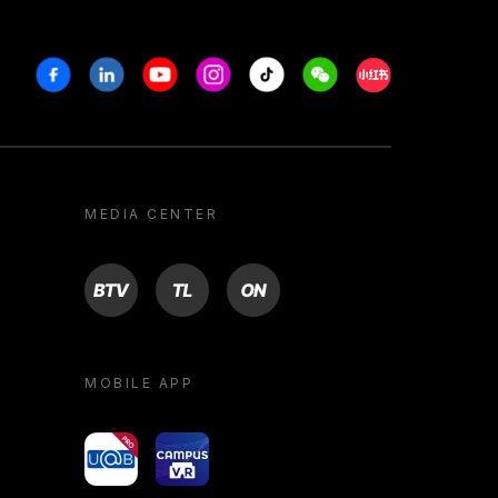
Facebook
Linkedin
Youtube
Instagram
Tiktok
Weechat
Xiaohongshu/R
MEDIA CENTER
BTV
TL
ON
MOBILE APP
yoU@B
Campus VR