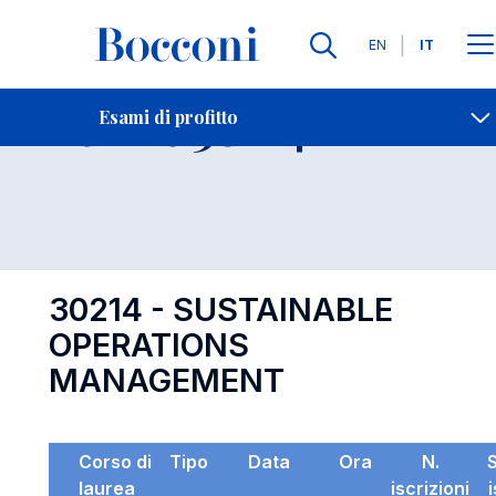
Lingue
EN
IT
Contatti
-
Esame 30214
Esami di profitto
Open s
30214 - SUSTAINABLE
OPERATIONS
MANAGEMENT
Corso di
Tipo
Data
Ora
N.
laurea
iscrizioni