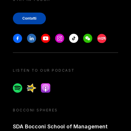
Contatti
Stay in touch
Facebook
Linkedin
Youtube
Instagram
Tiktok
Weechat
Xiaohongshu/
LISTEN TO OUR PODCAST
Spotify
Spreaker
Apple podcast
BOCCONI SPHERES
SDA Bocconi School of Management