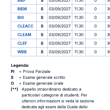
BIEF
S
03/09/2027
11.30
0
3
BIEM
S
03/09/2027
11.30
0
3
BIG
S
03/09/2027
11.30
0
3
CLEACC
S
03/09/2027
11.30
0
3
CLEAM
S
03/09/2027
11.30
0
3
CLEF
S
03/09/2027
11.30
0
3
WBB
S
03/09/2027
11.30
0
3
Legenda:
PI
=
Prova Parziale
S
=
Esame generale scritto
O
=
Esame generale orale
(**)
Appello straordinario dedicato a
particolari categorie di studenti. Per
ulteriori informazioni si veda la sezione
dedicata agli esami della Guida dello