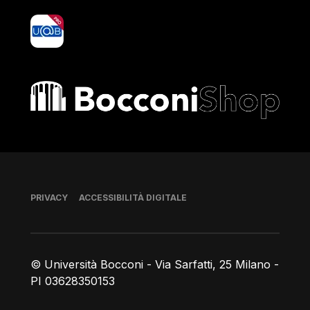
yoU@B
Bocconi shop
Piè di pagina
PRIVACY
ACCESSIBILITÀ DIGITALE
© Università Bocconi - Via Sarfatti, 25 Milano -
PI 03628350153