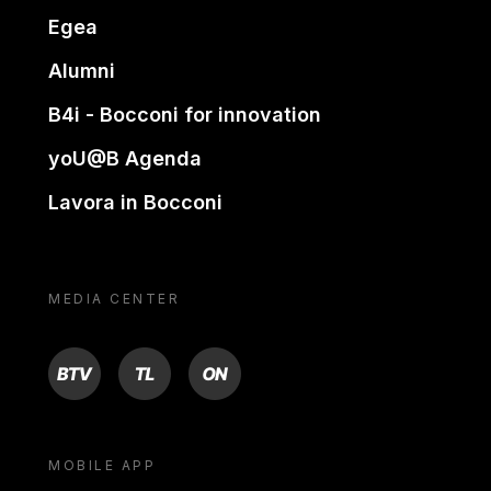
Egea
Alumni
B4i - Bocconi for innovation
yoU@B Agenda
Lavora in Bocconi
MEDIA CENTER
BTV
TL
ON
MOBILE APP