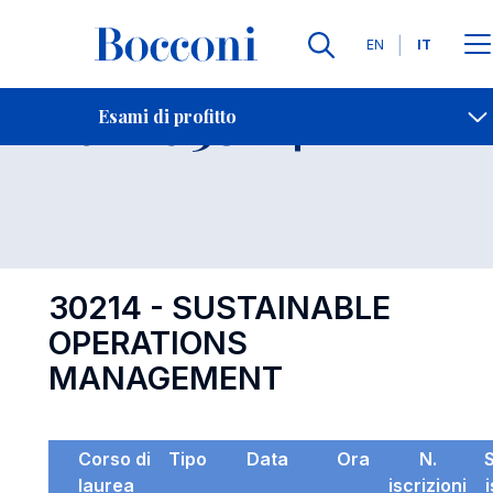
Lingue
EN
IT
Contatti
-
Esame 30214
Esami di profitto
Open s
30214 - SUSTAINABLE
OPERATIONS
MANAGEMENT
Corso di
Tipo
Data
Ora
N.
laurea
iscrizioni