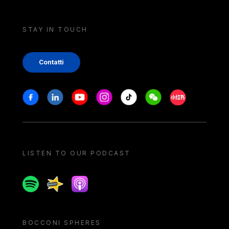
STAY IN TOUCH
Contatti
Stay in touch
Facebook
Linkedin
Youtube
Instagram
Tiktok
Weechat
Xiaohongshu/
LISTEN TO OUR PODCAST
Spotify
Spreaker
Apple podcast
BOCCONI SPHERES