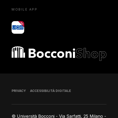
MOBILE APP
yoU@B
Bocconi shop
Piè di pagina
PRIVACY
ACCESSIBILITÀ DIGITALE
© Università Bocconi - Via Sarfatti, 25 Milano -