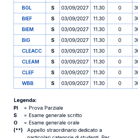
BGL
S
03/09/2027
11.30
0
3
BIEF
S
03/09/2027
11.30
0
3
BIEM
S
03/09/2027
11.30
0
3
BIG
S
03/09/2027
11.30
0
3
CLEACC
S
03/09/2027
11.30
0
3
CLEAM
S
03/09/2027
11.30
0
3
CLEF
S
03/09/2027
11.30
0
3
WBB
S
03/09/2027
11.30
0
3
Legenda:
PI
=
Prova Parziale
S
=
Esame generale scritto
O
=
Esame generale orale
(**)
Appello straordinario dedicato a
particolari categorie di studenti. Per