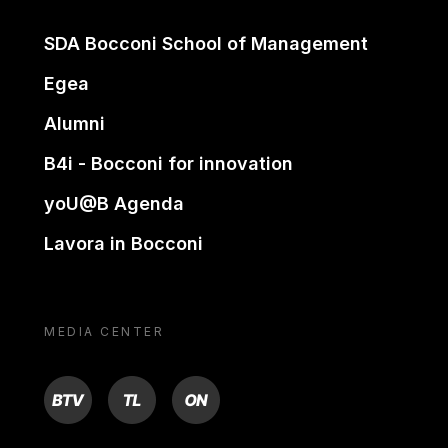
SDA Bocconi School of Management
Egea
Alumni
B4i - Bocconi for innovation
yoU@B Agenda
Lavora in Bocconi
MEDIA CENTER
BTV
TL
ON