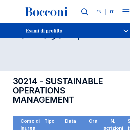
Lingue
EN
IT
Contatti
-
Esame 30214
Esami di profitto
Open s
30214 - SUSTAINABLE
OPERATIONS
MANAGEMENT
Corso di
Tipo
Data
Ora
N.
laurea
iscrizioni