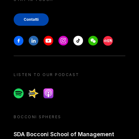
Contatti
Stay in touch
Facebook
Linkedin
Youtube
Instagram
Tiktok
Weechat
Xiaohongshu/
LISTEN TO OUR PODCAST
Spotify
Spreaker
Apple podcast
BOCCONI SPHERES
SDA Bocconi School of Management