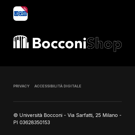
yoU@B
Bocconi shop
Piè di pagina
PRIVACY
ACCESSIBILITÀ DIGITALE
© Università Bocconi - Via Sarfatti, 25 Milano -
PI 03628350153