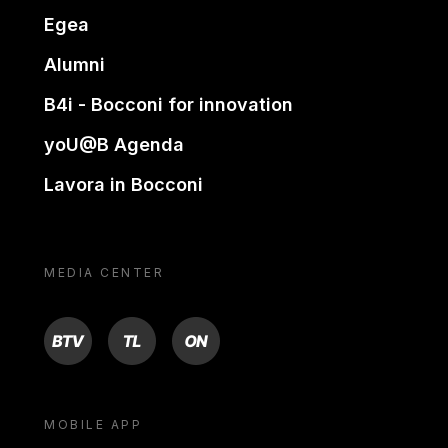
Egea
Alumni
B4i - Bocconi for innovation
yoU@B Agenda
Lavora in Bocconi
MEDIA CENTER
BTV
TL
ON
MOBILE APP