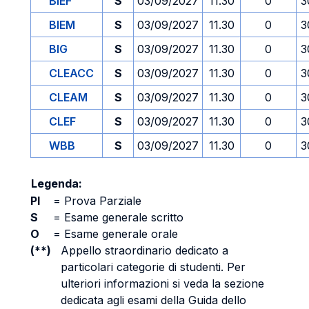
BIEF
S
03/09/2027
11.30
0
3
BIEM
S
03/09/2027
11.30
0
3
BIG
S
03/09/2027
11.30
0
3
CLEACC
S
03/09/2027
11.30
0
3
CLEAM
S
03/09/2027
11.30
0
3
CLEF
S
03/09/2027
11.30
0
3
WBB
S
03/09/2027
11.30
0
3
Legenda:
PI
=
Prova Parziale
S
=
Esame generale scritto
O
=
Esame generale orale
(**)
Appello straordinario dedicato a
particolari categorie di studenti. Per
ulteriori informazioni si veda la sezione
dedicata agli esami della Guida dello