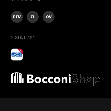
BTV
TL
ON
MOBILE APP
yoU@B
Bocconi shop