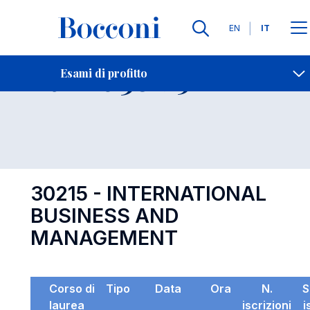
Lingue
EN
IT
Contatti
-
Esame 30215
Esami di profitto
Open s
30215 - INTERNATIONAL
BUSINESS AND
MANAGEMENT
Corso di
Tipo
Data
Ora
N.
S
laurea
iscrizioni
i