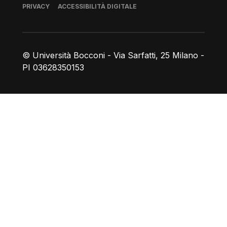
Piè di pagina
PRIVACY
ACCESSIBILITÀ DIGITALE
© Università Bocconi - Via Sarfatti, 25 Milano -
PI 03628350153