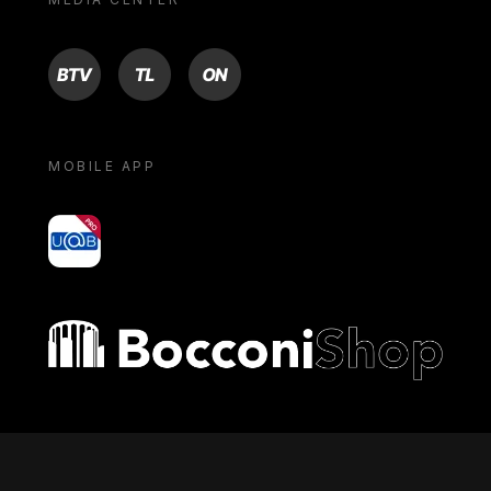
BTV
TL
ON
MOBILE APP
yoU@B
Bocconi shop