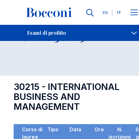
Lingue
EN
IT
Contatti
-
Esame 30215
Esami di profitto
Open s
30215 - INTERNATIONAL
BUSINESS AND
MANAGEMENT
Corso di
Tipo
Data
Ora
N.
S
laurea
iscrizioni
i