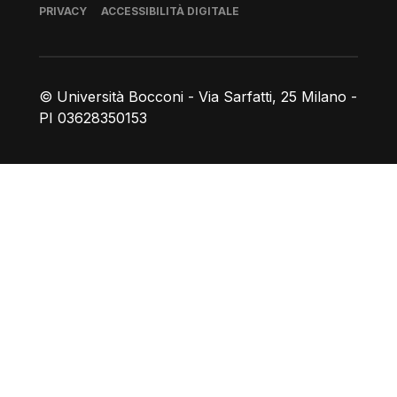
Piè di pagina
PRIVACY
ACCESSIBILITÀ DIGITALE
© Università Bocconi - Via Sarfatti, 25 Milano -
PI 03628350153