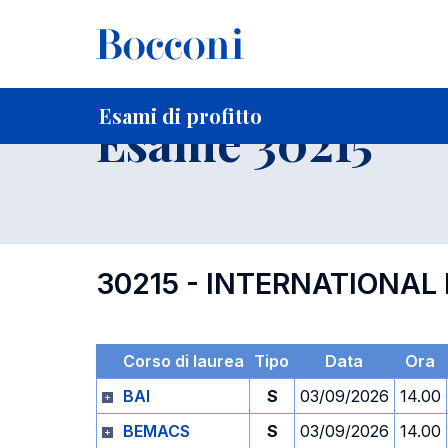
-
Home
Per studenti iscritti
Orari, Aule e Calendari
Esami
Esami di profitto
Esame 30215
30215 - INTERNATIONA
Corso di laurea
Tipo
Data
Ora
BAI
S
03/09/2026
14.00
BEMACS
S
03/09/2026
14.00