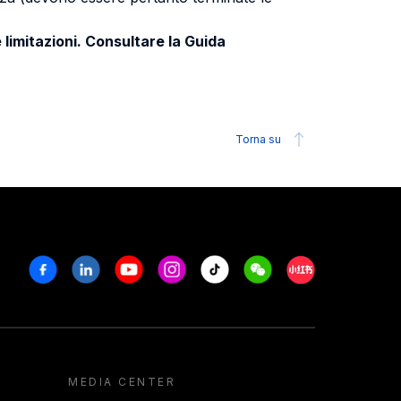
 limitazioni. Consultare la Guida
Torna su
Facebook
Linkedin
Youtube
Instagram
Tiktok
Weechat
Xiaohongshu/R
MEDIA CENTER