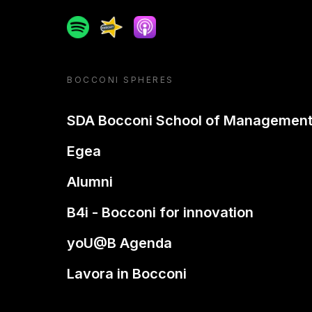
Spotify
Spreaker
Apple podcast
BOCCONI SPHERES
SDA Bocconi School of Managemen
Egea
Alumni
B4i - Bocconi for innovation
yoU@B Agenda
Lavora in Bocconi