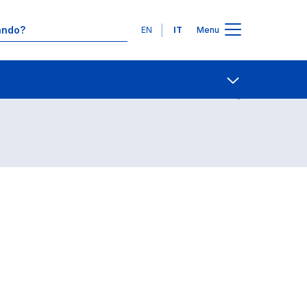
Lingue
EN
IT
Menu
Contatti
Open share