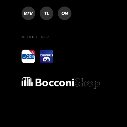
BTV
TL
ON
MOBILE APP
yoU@B
Campus VR
Bocconi shop