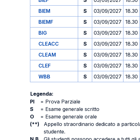
BIEF
S
03/09/2027
18.30
BIEM
S
03/09/2027
18.30
BIEMF
S
03/09/2027
18.30
BIG
S
03/09/2027
18.30
CLEACC
S
03/09/2027
18.30
CLEAM
S
03/09/2027
18.30
CLEF
S
03/09/2027
18.30
WBB
S
03/09/2027
18.30
Legenda:
PI
=
Prova Parziale
S
=
Esame generale scritto
O
=
Esame generale orale
(**)
Appello straordinario dedicato a particola
studente.
N.B.
Gli studenti possono accedere a tutti gli