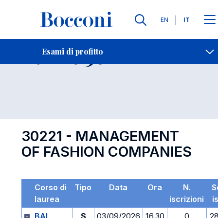
Lingue
EN
IT
Contatti
-
Esame 30221
Esami di profitto
Open s
30221 - MANAGEMENT
OF FASHION COMPANIES
Corso di
Tipo
Data
Ora
N.
S
laurea
iscrizioni
i
BAI
S
03/09/2026
16.30
0
2