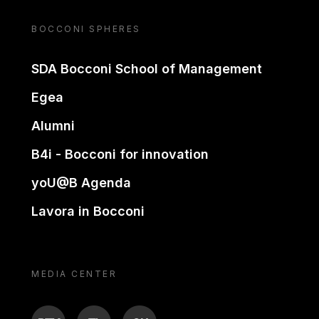
BOCCONI SPHERES
SDA Bocconi School of Management
Egea
Alumni
B4i - Bocconi for innovation
yoU@B Agenda
Lavora in Bocconi
MEDIA CENTER
BTV
TL
ON