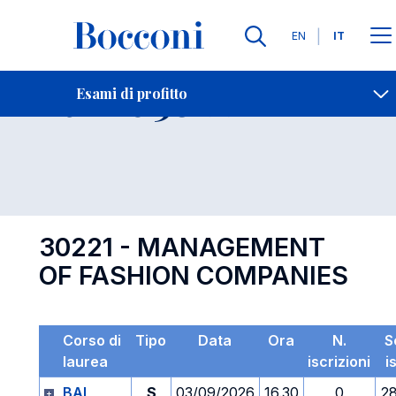
Lingue
EN
IT
Contatti
-
Esame 30221
Esami di profitto
Open s
30221 - MANAGEMENT
OF FASHION COMPANIES
Corso di
Tipo
Data
Ora
N.
S
laurea
iscrizioni
i
BAI
S
03/09/2026
16.30
0
2