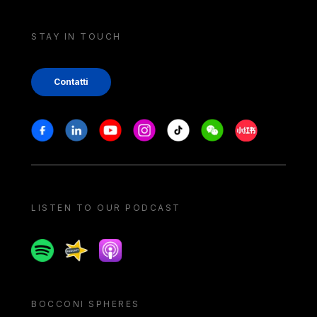
STAY IN TOUCH
Contatti
Stay in touch
Facebook
Linkedin
Youtube
Instagram
Tiktok
Weechat
Xiaohongshu/
LISTEN TO OUR PODCAST
Spotify
Spreaker
Apple podcast
BOCCONI SPHERES