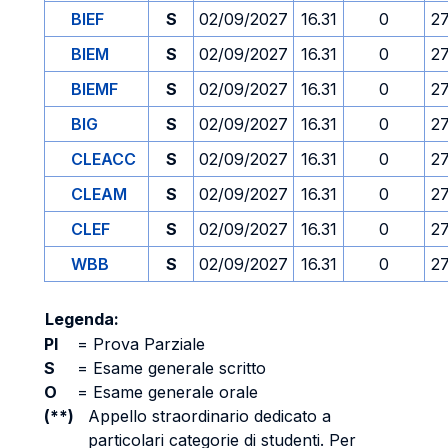
BIEF
S
02/09/2027
16.31
0
2
BIEM
S
02/09/2027
16.31
0
2
BIEMF
S
02/09/2027
16.31
0
2
BIG
S
02/09/2027
16.31
0
2
CLEACC
S
02/09/2027
16.31
0
2
CLEAM
S
02/09/2027
16.31
0
2
CLEF
S
02/09/2027
16.31
0
2
WBB
S
02/09/2027
16.31
0
2
Legenda:
PI
=
Prova Parziale
S
=
Esame generale scritto
O
=
Esame generale orale
(**)
Appello straordinario dedicato a
particolari categorie di studenti. Per