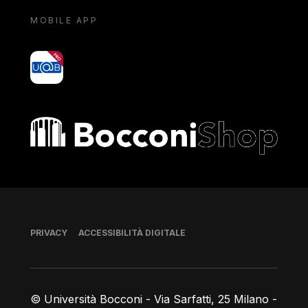
MOBILE APP
yoU@B
Bocconi shop
Piè di pagina
PRIVACY
ACCESSIBILITÀ DIGITALE
© Università Bocconi - Via Sarfatti, 25 Milano -