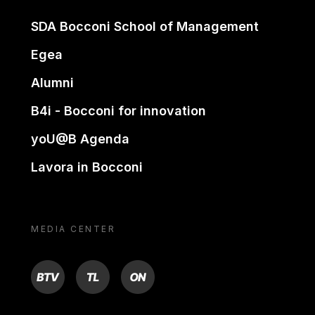
SDA Bocconi School of Management
Egea
Alumni
B4i - Bocconi for innovation
yoU@B Agenda
Lavora in Bocconi
MEDIA CENTER
BTV
TL
ON