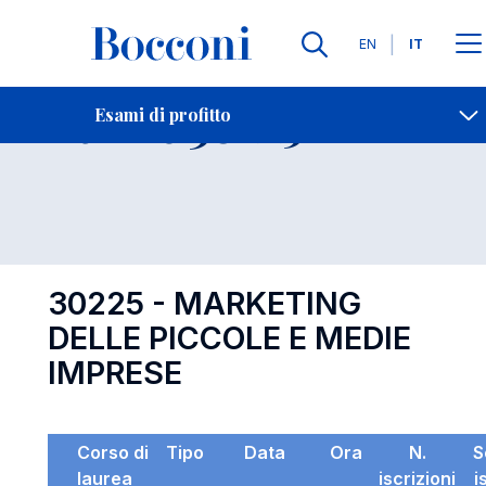
Lingue
EN
IT
Contatti
-
Esame 30225
Esami di profitto
Open s
30225 - MARKETING
DELLE PICCOLE E MEDIE
IMPRESE
Corso di
Tipo
Data
Ora
N.
S
laurea
iscrizioni
i