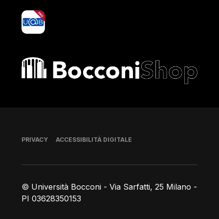
yoU@B
Bocconi shop
Piè di pagina
PRIVACY
ACCESSIBILITÀ DIGITALE
© Università Bocconi - Via Sarfatti, 25 Milano -
PI 03628350153