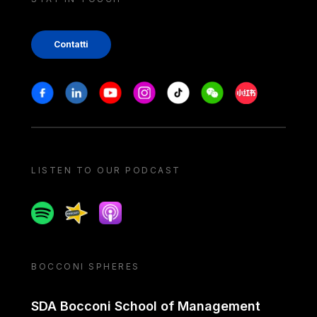
Contatti
Stay in touch
Facebook
Linkedin
Youtube
Instagram
Tiktok
Weechat
Xiaohongshu/
LISTEN TO OUR PODCAST
Spotify
Spreaker
Apple podcast
BOCCONI SPHERES
SDA Bocconi School of Management