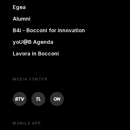
Egea
Alumni
B4i - Bocconi for innovation
yoU@B Agenda
Lavora in Bocconi
MEDIA CENTER
BTV
TL
ON
MOBILE APP