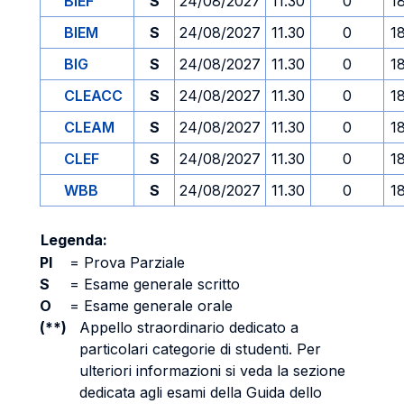
BIEF
S
24/08/2027
11.30
0
1
BIEM
S
24/08/2027
11.30
0
1
BIG
S
24/08/2027
11.30
0
1
CLEACC
S
24/08/2027
11.30
0
1
CLEAM
S
24/08/2027
11.30
0
1
CLEF
S
24/08/2027
11.30
0
1
WBB
S
24/08/2027
11.30
0
1
Legenda:
PI
=
Prova Parziale
S
=
Esame generale scritto
O
=
Esame generale orale
(**)
Appello straordinario dedicato a
particolari categorie di studenti. Per
ulteriori informazioni si veda la sezione
dedicata agli esami della Guida dello