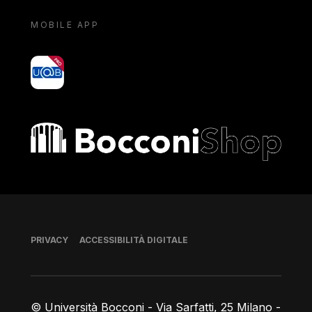
MOBILE APP
yoU@B
Bocconi shop
Piè di pagina
PRIVACY
ACCESSIBILITÀ DIGITALE
© Università Bocconi - Via Sarfatti, 25 Milano -