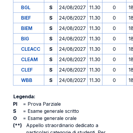
BGL
S
24/08/2027
11.30
0
1
BIEF
S
24/08/2027
11.30
0
1
BIEM
S
24/08/2027
11.30
0
1
BIG
S
24/08/2027
11.30
0
1
CLEACC
S
24/08/2027
11.30
0
1
CLEAM
S
24/08/2027
11.30
0
1
CLEF
S
24/08/2027
11.30
0
1
WBB
S
24/08/2027
11.30
0
1
Legenda:
PI
=
Prova Parziale
S
=
Esame generale scritto
O
=
Esame generale orale
(**)
Appello straordinario dedicato a
particolari categorie di studenti. Per