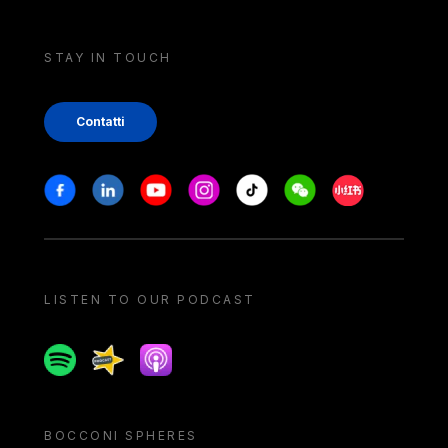
STAY IN TOUCH
Contatti
Stay in touch
Facebook
Linkedin
Youtube
Instagram
Tiktok
Weechat
Xiaohongshu/
LISTEN TO OUR PODCAST
Spotify
Spreaker
Apple podcast
BOCCONI SPHERES