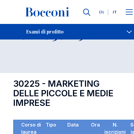
Lingue
EN
IT
Contatti
-
Esame 30225
Esami di profitto
Open s
30225 - MARKETING
DELLE PICCOLE E MEDIE
IMPRESE
Corso di
Tipo
Data
Ora
N.
S
laurea
iscrizioni
i