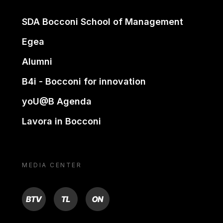
SDA Bocconi School of Management
Egea
Alumni
B4i - Bocconi for innovation
yoU@B Agenda
Lavora in Bocconi
MEDIA CENTER
BTV
TL
ON