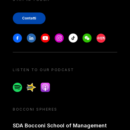
Contatti
Stay in touch
Facebook
Linkedin
Youtube
Instagram
Tiktok
Weechat
Xiaohongshu/
LISTEN TO OUR PODCAST
Spotify
Spreaker
Apple podcast
BOCCONI SPHERES
SDA Bocconi School of Management