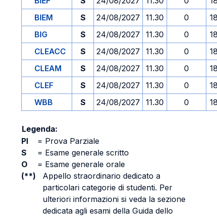
BIEF
S
24/08/2027
11.30
0
1
BIEM
S
24/08/2027
11.30
0
1
BIG
S
24/08/2027
11.30
0
1
CLEACC
S
24/08/2027
11.30
0
1
CLEAM
S
24/08/2027
11.30
0
1
CLEF
S
24/08/2027
11.30
0
1
WBB
S
24/08/2027
11.30
0
1
Legenda:
PI
=
Prova Parziale
S
=
Esame generale scritto
O
=
Esame generale orale
(**)
Appello straordinario dedicato a
particolari categorie di studenti. Per
ulteriori informazioni si veda la sezione
dedicata agli esami della Guida dello