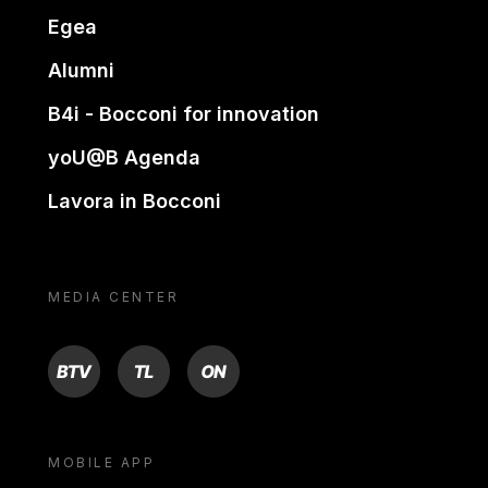
Egea
Alumni
B4i - Bocconi for innovation
yoU@B Agenda
Lavora in Bocconi
MEDIA CENTER
BTV
TL
ON
MOBILE APP