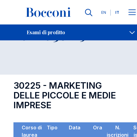
Lingue
EN
IT
Contatti
-
Esame 30225
Esami di profitto
Open s
30225 - MARKETING
DELLE PICCOLE E MEDIE
IMPRESE
Corso di
Tipo
Data
Ora
N.
S
laurea
iscrizioni
i