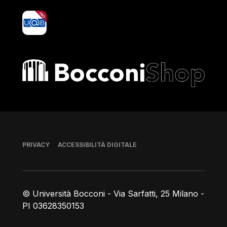
yoU@B
Bocconi shop
Piè di pagina
PRIVACY
ACCESSIBILITÀ DIGITALE
© Università Bocconi - Via Sarfatti, 25 Milano -
PI 03628350153