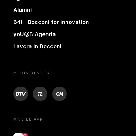
Alumni
B4i - Bocconi for innovation
yoU@B Agenda
Lavora in Bocconi
MEDIA CENTER
BTV
TL
ON
MOBILE APP