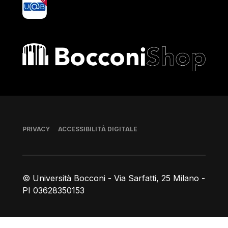
yoU@B
Bocconi shop
Piè di pagina
PRIVACY
ACCESSIBILITÀ DIGITALE
© Università Bocconi - Via Sarfatti, 25 Milano -
PI 03628350153