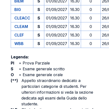
BIEM
S
01/09/2027
16.30
0
26/
BIG
S
01/09/2027
16.30
0
26/
CLEACC
S
01/09/2027
16.30
0
26/
CLEAM
S
01/09/2027
16.30
0
26/
CLEF
S
01/09/2027
16.30
0
26/
WBB
S
01/09/2027
16.30
0
26/
Legenda:
PI
=
Prova Parziale
S
=
Esame generale scritto
O
=
Esame generale orale
(**)
Appello straordinario dedicato a
particolari categorie di studenti. Per
ulteriori informazioni si veda la sezione
dedicata agli esami della Guida dello
studente.