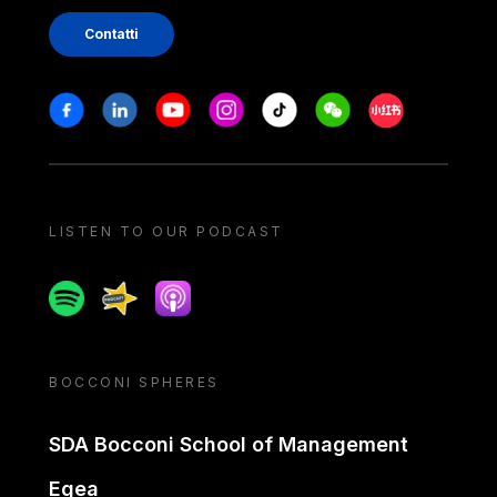
Contatti
Stay in touch
Facebook
Linkedin
Youtube
Instagram
Tiktok
Weechat
Xiaohongshu/
LISTEN TO OUR PODCAST
Spotify
Spreaker
Apple podcast
BOCCONI SPHERES
SDA Bocconi School of Management
Egea