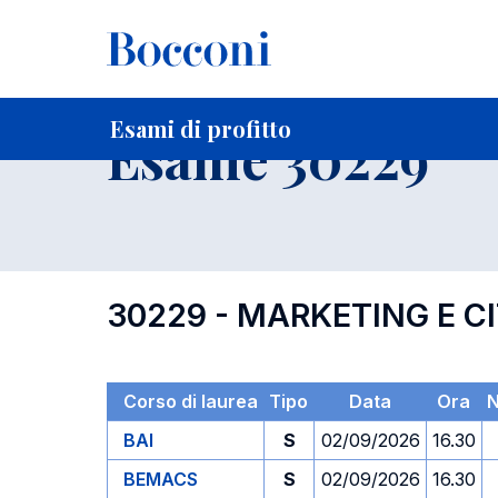
-
Home
Per studenti iscritti
Orari, Aule e Calendari
Esami
Esami di profitto
Esame 30229
30229 - MARKETING E C
Corso di laurea
Tipo
Data
Ora
N
BAI
S
02/09/2026
16.30
BEMACS
S
02/09/2026
16.30