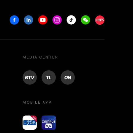
Facebook
Linkedin
Youtube
Instagram
Tiktok
Weechat
Xiaohongshu/R
MEDIA CENTER
BTV
TL
ON
MOBILE APP
yoU@B
Campus VR