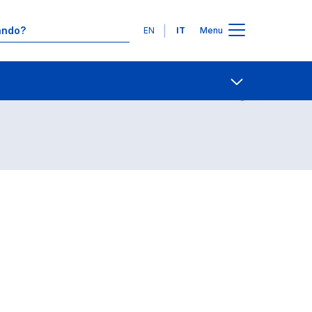
Lingue
EN
IT
Menu
Contatti
Open share