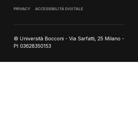
Piè di pagina
PRIVACY
ACCESSIBILITÀ DIGITALE
© Università Bocconi - Via Sarfatti, 25 Milano -
PI 03628350153