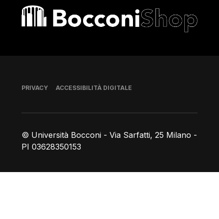
Bocconi shop
Piè di pagina
PRIVACY
ACCESSIBILITÀ DIGITALE
© Università Bocconi - Via Sarfatti, 25 Milano -
PI 03628350153