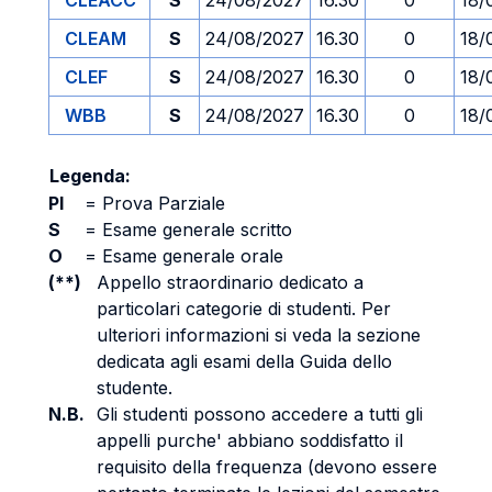
CLEACC
S
24/08/2027
16.30
0
18/
CLEAM
S
24/08/2027
16.30
0
18/
CLEF
S
24/08/2027
16.30
0
18/
WBB
S
24/08/2027
16.30
0
18/
Legenda:
PI
=
Prova Parziale
S
=
Esame generale scritto
O
=
Esame generale orale
(**)
Appello straordinario dedicato a
particolari categorie di studenti. Per
ulteriori informazioni si veda la sezione
dedicata agli esami della Guida dello
studente.
N.B.
Gli studenti possono accedere a tutti gli
appelli purche' abbiano soddisfatto il
requisito della frequenza (devono essere