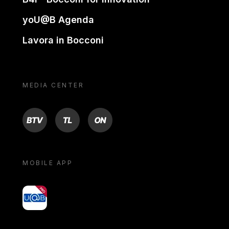
yoU@B Agenda
Lavora in Bocconi
MEDIA CENTER
BTV
TL
ON
MOBILE APP
yoU@B