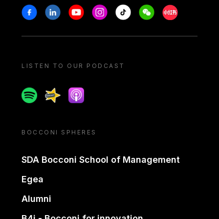
Stay in touch
Facebook
Linkedin
Youtube
Instagram
Tiktok
Weechat
Xiaohongshu/
LISTEN TO OUR PODCAST
Spotify
Spreaker
Apple podcast
BOCCONI SPHERES
SDA Bocconi School of Management
Egea
Alumni
B4i - Bocconi for innovation