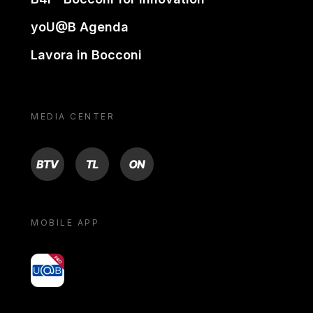
yoU@B Agenda
Lavora in Bocconi
MEDIA CENTER
BTV
TL
ON
MOBILE APP
yoU@B