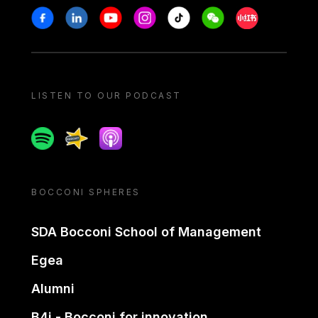
Stay in touch
Facebook
Linkedin
Youtube
Instagram
Tiktok
Weechat
Xiaohongshu/
LISTEN TO OUR PODCAST
Spotify
Spreaker
Apple podcast
BOCCONI SPHERES
SDA Bocconi School of Management
Egea
Alumni
B4i - Bocconi for innovation