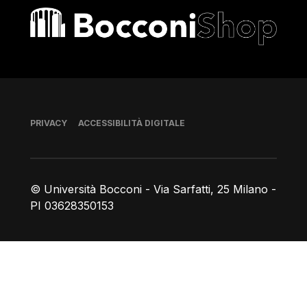
Bocconi shop
Piè di pagina
PRIVACY
ACCESSIBILITÀ DIGITALE
© Università Bocconi - Via Sarfatti, 25 Milano -
PI 03628350153