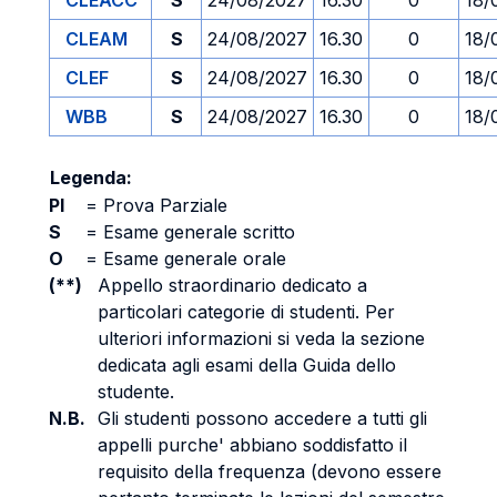
CLEACC
S
24/08/2027
16.30
0
18/
CLEAM
S
24/08/2027
16.30
0
18/
CLEF
S
24/08/2027
16.30
0
18/
WBB
S
24/08/2027
16.30
0
18/
Legenda:
PI
=
Prova Parziale
S
=
Esame generale scritto
O
=
Esame generale orale
(**)
Appello straordinario dedicato a
particolari categorie di studenti. Per
ulteriori informazioni si veda la sezione
dedicata agli esami della Guida dello
studente.
N.B.
Gli studenti possono accedere a tutti gli
appelli purche' abbiano soddisfatto il
requisito della frequenza (devono essere