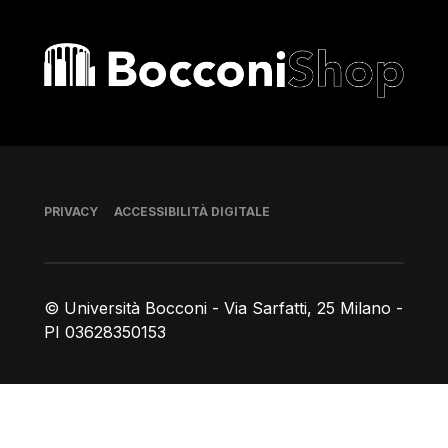
Bocconi shop
Piè di pagina
PRIVACY
ACCESSIBILITÀ DIGITALE
© Università Bocconi - Via Sarfatti, 25 Milano -
PI 03628350153