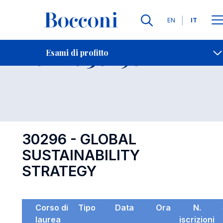
Lingue
EN
IT
Contatti
-
Esame 30296
Esami di profitto
Open s
30296 - GLOBAL
SUSTAINABILITY
STRATEGY
Corso di
Tipo
Data
Ora
N.
laurea
iscrizioni