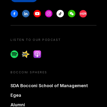
Stay in touch
Facebook
Linkedin
Youtube
Instagram
Tiktok
Weechat
Xiaohongshu/
LISTEN TO OUR PODCAST
Spotify
Spreaker
Apple podcast
BOCCONI SPHERES
SDA Bocconi School of Management
Egea
Alumni