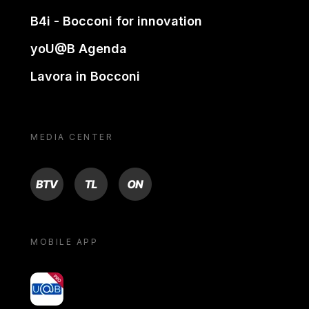
B4i - Bocconi for innovation
yoU@B Agenda
Lavora in Bocconi
MEDIA CENTER
BTV
TL
ON
MOBILE APP
yoU@B