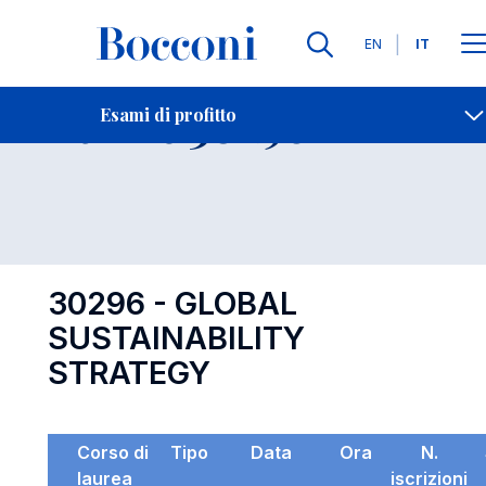
Lingue
EN
IT
Contatti
-
Esame 30296
Esami di profitto
Open s
30296 - GLOBAL
SUSTAINABILITY
STRATEGY
Corso di
Tipo
Data
Ora
N.
laurea
iscrizioni