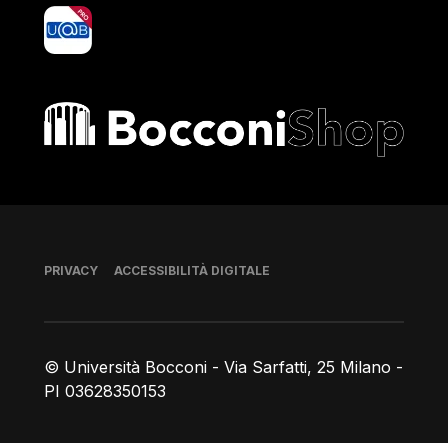
yoU@B
Bocconi shop
Piè di pagina
PRIVACY
ACCESSIBILITÀ DIGITALE
© Università Bocconi - Via Sarfatti, 25 Milano -
PI 03628350153