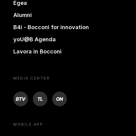
Egea
Alumni
B4i - Bocconi for innovation
yoU@B Agenda
Lavora in Bocconi
MEDIA CENTER
BTV
TL
ON
MOBILE APP