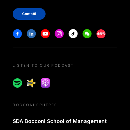
Contatti
Stay in touch
Facebook
Linkedin
Youtube
Instagram
Tiktok
Weechat
Xiaohongshu/
LISTEN TO OUR PODCAST
Spotify
Spreaker
Apple podcast
BOCCONI SPHERES
SDA Bocconi School of Management