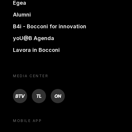
Egea
Alumni
B4i - Bocconi for innovation
yoU@B Agenda
Lavora in Bocconi
MEDIA CENTER
BTV
TL
ON
MOBILE APP