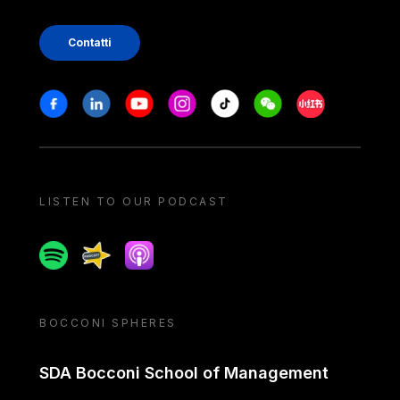
Contatti
Stay in touch
Facebook
Linkedin
Youtube
Instagram
Tiktok
Weechat
Xiaohongshu/
LISTEN TO OUR PODCAST
Spotify
Spreaker
Apple podcast
BOCCONI SPHERES
SDA Bocconi School of Management