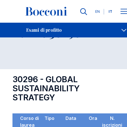
Lingue
EN
IT
Contatti
-
Esame 30296
Esami di profitto
Open s
30296 - GLOBAL
SUSTAINABILITY
STRATEGY
Corso di
Tipo
Data
Ora
N.
laurea
iscrizioni