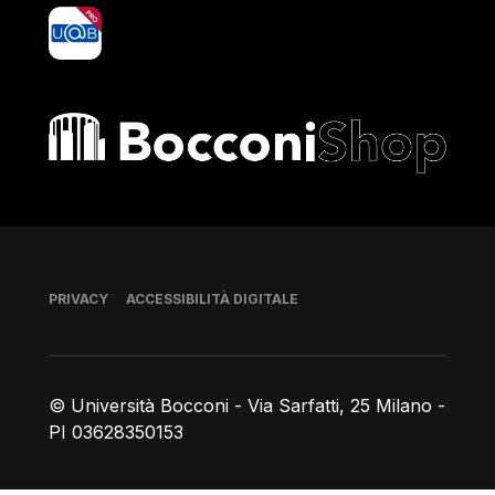
yoU@B
Bocconi shop
Piè di pagina
PRIVACY
ACCESSIBILITÀ DIGITALE
© Università Bocconi - Via Sarfatti, 25 Milano -
PI 03628350153