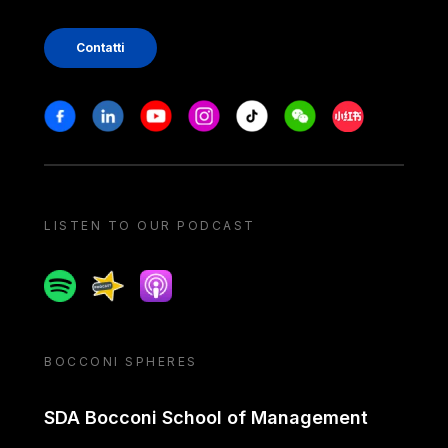
Contatti
Stay in touch
Facebook
Linkedin
Youtube
Instagram
Tiktok
Weechat
Xiaohongshu/
LISTEN TO OUR PODCAST
Spotify
Spreaker
Apple podcast
BOCCONI SPHERES
SDA Bocconi School of Management