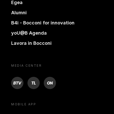
Egea
Alumni
B4i - Bocconi for innovation
yoU@B Agenda
Lavora in Bocconi
MEDIA CENTER
BTV
TL
ON
MOBILE APP