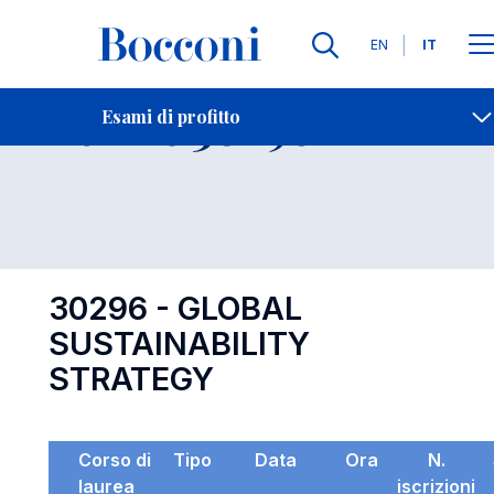
Lingue
EN
IT
Contatti
-
Esame 30296
Esami di profitto
Open s
30296 - GLOBAL
SUSTAINABILITY
STRATEGY
Corso di
Tipo
Data
Ora
N.
laurea
iscrizioni