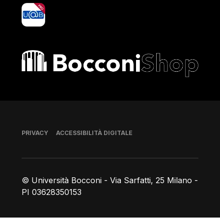
yoU@B
Bocconi shop
Piè di pagina
PRIVACY
ACCESSIBILITÀ DIGITALE
© Università Bocconi - Via Sarfatti, 25 Milano -
PI 03628350153