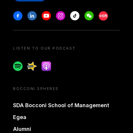
Stay in touch
Facebook
Linkedin
Youtube
Instagram
Tiktok
Weechat
Xiaohongshu/
LISTEN TO OUR PODCAST
Spotify
Spreaker
Apple podcast
BOCCONI SPHERES
SDA Bocconi School of Management
Egea
Alumni