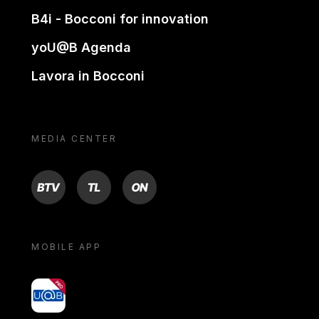
B4i - Bocconi for innovation
yoU@B Agenda
Lavora in Bocconi
MEDIA CENTER
BTV
TL
ON
MOBILE APP
yoU@B