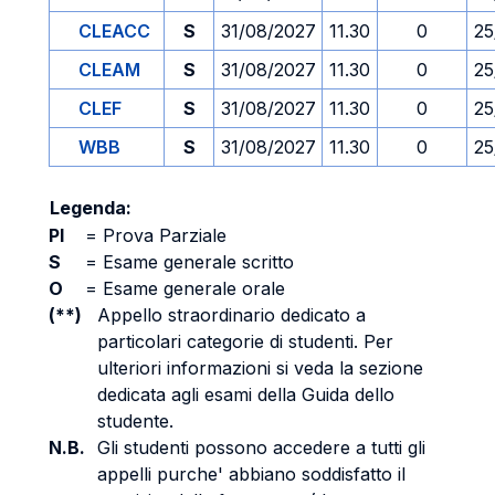
CLEACC
S
31/08/2027
11.30
0
25
CLEAM
S
31/08/2027
11.30
0
25
CLEF
S
31/08/2027
11.30
0
25
WBB
S
31/08/2027
11.30
0
25
Legenda:
PI
=
Prova Parziale
S
=
Esame generale scritto
O
=
Esame generale orale
(**)
Appello straordinario dedicato a
particolari categorie di studenti. Per
ulteriori informazioni si veda la sezione
dedicata agli esami della Guida dello
studente.
N.B.
Gli studenti possono accedere a tutti gli
appelli purche' abbiano soddisfatto il