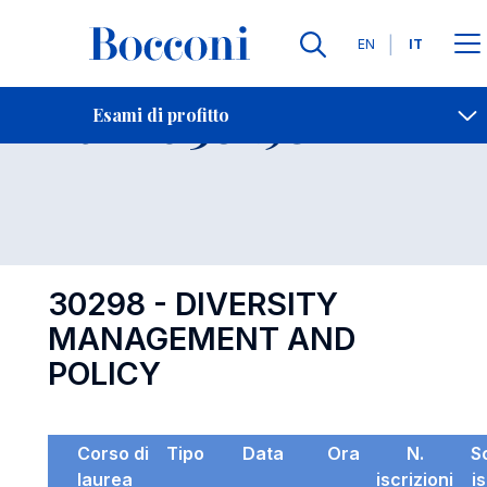
Lingue
EN
IT
Contatti
-
Esame 30298
Esami di profitto
Open s
30298 - DIVERSITY
MANAGEMENT AND
POLICY
Corso di
Tipo
Data
Ora
N.
S
laurea
iscrizioni
i