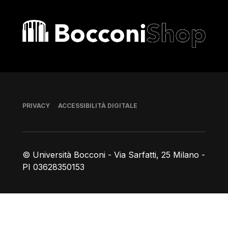
Bocconi shop
Piè di pagina
PRIVACY
ACCESSIBILITÀ DIGITALE
© Università Bocconi - Via Sarfatti, 25 Milano -
PI 03628350153