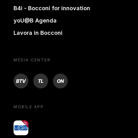
B4i - Bocconi for innovation
yoU@B Agenda
Lavora in Bocconi
MEDIA CENTER
BTV
TL
ON
MOBILE APP
yoU@B