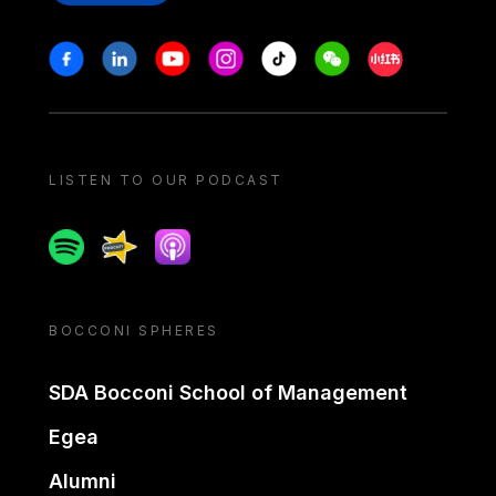
Stay in touch
Facebook
Linkedin
Youtube
Instagram
Tiktok
Weechat
Xiaohongshu/
LISTEN TO OUR PODCAST
Spotify
Spreaker
Apple podcast
BOCCONI SPHERES
SDA Bocconi School of Management
Egea
Alumni