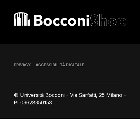
Bocconi shop
Piè di pagina
PRIVACY
ACCESSIBILITÀ DIGITALE
© Università Bocconi - Via Sarfatti, 25 Milano -
PI 03628350153