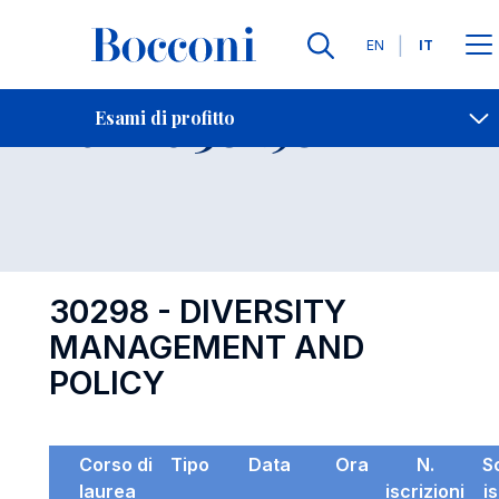
Lingue
EN
IT
Contatti
-
Esame 30298
Esami di profitto
Open s
30298 - DIVERSITY
MANAGEMENT AND
POLICY
Corso di
Tipo
Data
Ora
N.
S
laurea
iscrizioni
i