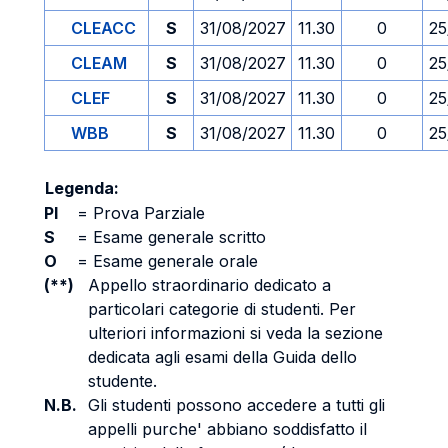
CLEACC
S
31/08/2027
11.30
0
25
CLEAM
S
31/08/2027
11.30
0
25
CLEF
S
31/08/2027
11.30
0
25
WBB
S
31/08/2027
11.30
0
25
Legenda:
PI
=
Prova Parziale
S
=
Esame generale scritto
O
=
Esame generale orale
(**)
Appello straordinario dedicato a
particolari categorie di studenti. Per
ulteriori informazioni si veda la sezione
dedicata agli esami della Guida dello
studente.
N.B.
Gli studenti possono accedere a tutti gli
appelli purche' abbiano soddisfatto il