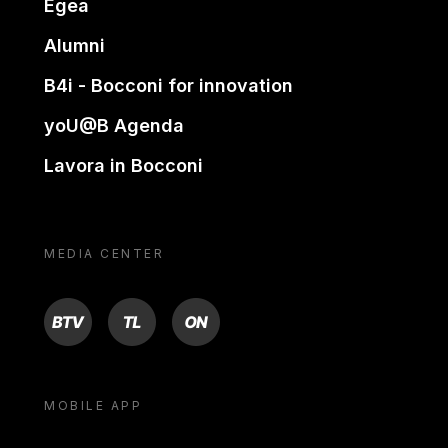
Egea
Alumni
B4i - Bocconi for innovation
yoU@B Agenda
Lavora in Bocconi
MEDIA CENTER
BTV
TL
ON
MOBILE APP