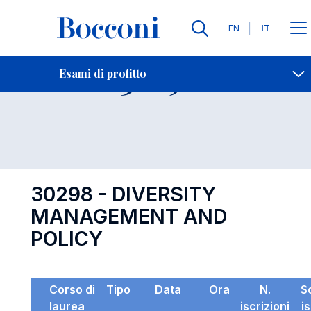
Lingue
EN
IT
Contatti
-
Esame 30298
Esami di profitto
Open s
30298 - DIVERSITY
MANAGEMENT AND
POLICY
Corso di
Tipo
Data
Ora
N.
S
laurea
iscrizioni
i