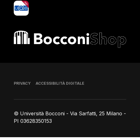
yoU@B
Bocconi shop
Piè di pagina
PRIVACY
ACCESSIBILITÀ DIGITALE
© Università Bocconi - Via Sarfatti, 25 Milano -
PI 03628350153