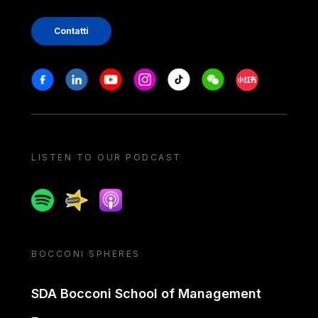
Contatti
Stay in touch
Facebook
Linkedin
Youtube
Instagram
Tiktok
Weechat
Xiaohongshu/
LISTEN TO OUR PODCAST
Spotify
Spreaker
Apple podcast
BOCCONI SPHERES
SDA Bocconi School of Management