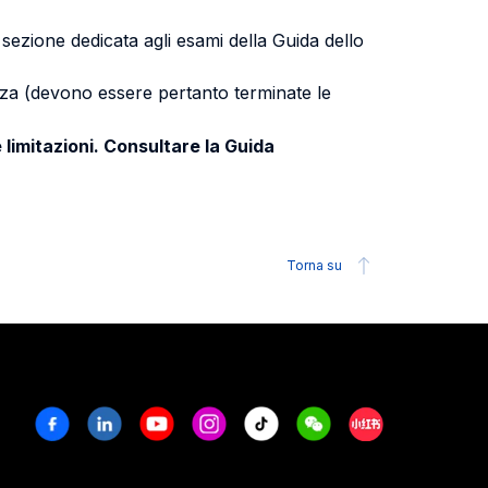
a sezione dedicata agli esami della Guida dello
uenza (devono essere pertanto terminate le
 limitazioni. Consultare la Guida
Torna su
Facebook
Linkedin
Youtube
Instagram
Tiktok
Weechat
Xiaohongshu/R