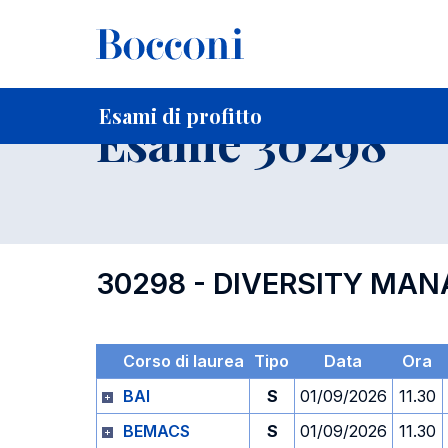
-
Home
Per studenti iscritti
Orari, Aule e Calendari
Esami
Esami di profitto
Esame 30298
30298 - DIVERSITY MA
Corso di laurea
Tipo
Data
Ora
BAI
S
01/09/2026
11.30
BEMACS
S
01/09/2026
11.30