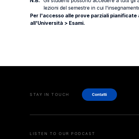
N.B.
Gli studenti possono accedere a tutti gli
lezioni del semestre in cui l'insegnamento
Per l'accesso alle prove parziali pianificate
all'Università > Esami.
STAY IN TOUCH
Contatti
LISTEN TO OUR PODCAST