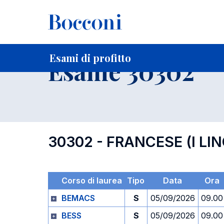
-
Home
Per studenti iscritti
Orari, Aule e Calendari
Esami
Esami di profitto
Esame 30302
30302 - FRANCESE (I LI
Corso di laurea
Tipo
Data
Ora
BEMACS
S
05/09/2026
09.00
BESS
S
05/09/2026
09.00