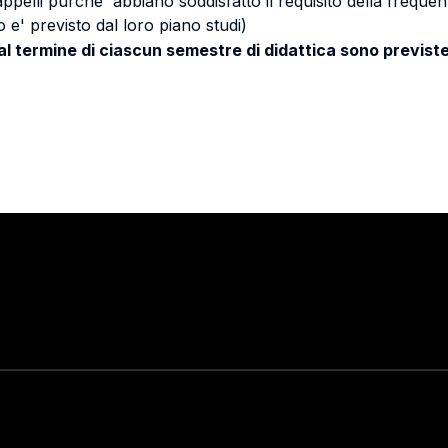
 appelli purche' abbiano soddisfatto il requisito della freq
 e' previsto dal loro piano studi)
 al termine di ciascun semestre di didattica sono previste
Stay in touch