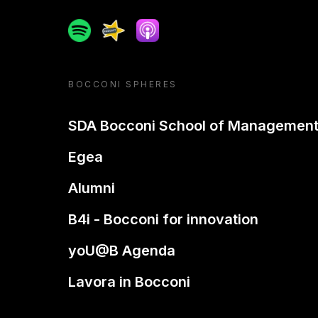
Spotify
Spreaker
Apple podcast
BOCCONI SPHERES
SDA Bocconi School of Managemen
Egea
Alumni
B4i - Bocconi for innovation
yoU@B Agenda
Lavora in Bocconi