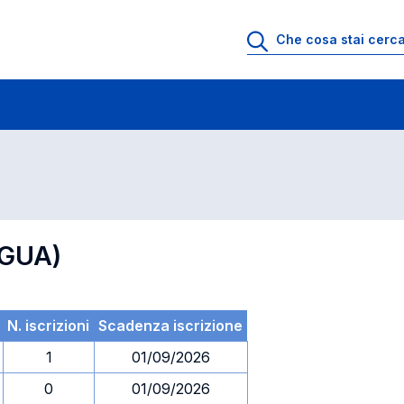
 di profitto
Esami in ordine di codice
NGUA)
N. iscrizioni
Scadenza iscrizione
1
01/09/2026
0
01/09/2026