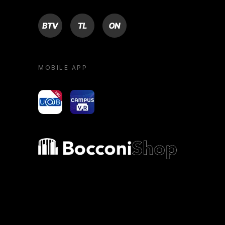
BTV
TL
ON
MOBILE APP
yoU@B
Campus VR
Bocconi shop