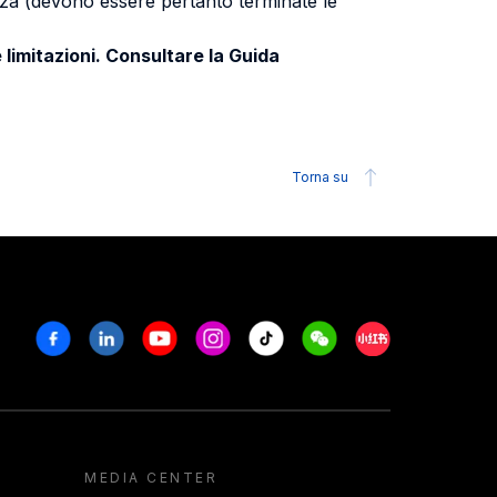
uenza (devono essere pertanto terminate le
 limitazioni. Consultare la Guida
Torna su
Facebook
Linkedin
Youtube
Instagram
Tiktok
Weechat
Xiaohongshu/R
MEDIA CENTER