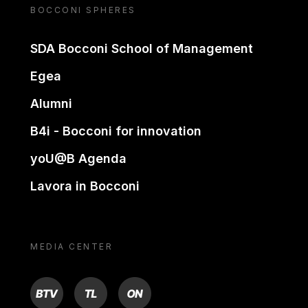
BOCCONI SPHERES
SDA Bocconi School of Management
Egea
Alumni
B4i - Bocconi for innovation
yoU@B Agenda
Lavora in Bocconi
MEDIA CENTER
BTV
TL
ON