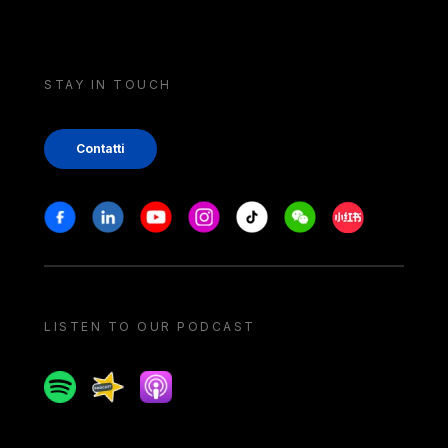
STAY IN TOUCH
Contatti
Stay in touch
Facebook
Linkedin
Youtube
Instagram
Tiktok
Weechat
Xiaohongshu/
LISTEN TO OUR PODCAST
Spotify
Spreaker
Apple podcast