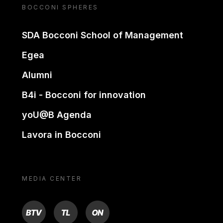
BOCCONI SPHERES
SDA Bocconi School of Management
Egea
Alumni
B4i - Bocconi for innovation
yoU@B Agenda
Lavora in Bocconi
MEDIA CENTER
BTV
TL
ON