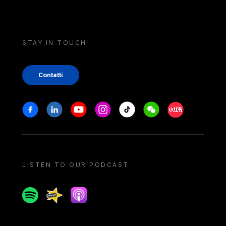
STAY IN TOUCH
Contatti
Stay in touch
Facebook
Linkedin
Youtube
Instagram
Tiktok
Weechat
Xiaohongshu/
LISTEN TO OUR PODCAST
Spotify
Spreaker
Apple podcast