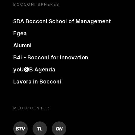
BOCCONI SPHERES
SDA Bocconi School of Management
Egea
Alumni
B4i - Bocconi for innovation
yoU@B Agenda
Lavora in Bocconi
MEDIA CENTER
BTV
TL
ON