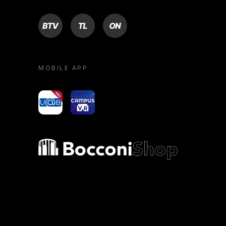
BTV
TL
ON
MOBILE APP
yoU@B
Campus VR
Bocconi shop