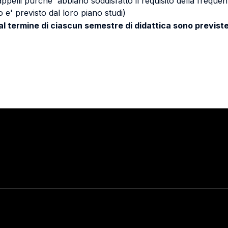
 appelli purche' abbiano soddisfatto il requisito della freq
 e' previsto dal loro piano studi)
 al termine di ciascun semestre di didattica sono previste
Stay in touch