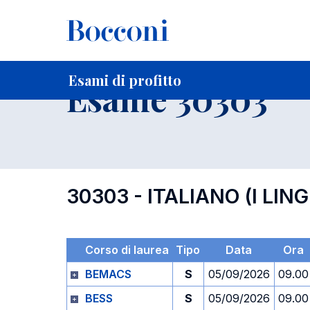
-
Home
Per studenti iscritti
Orari, Aule e Calendari
Esami
Esami di profitto
Esame 30303
30303 - ITALIANO (I LIN
Corso di laurea
Tipo
Data
Ora
BEMACS
S
05/09/2026
09.00
BESS
S
05/09/2026
09.00