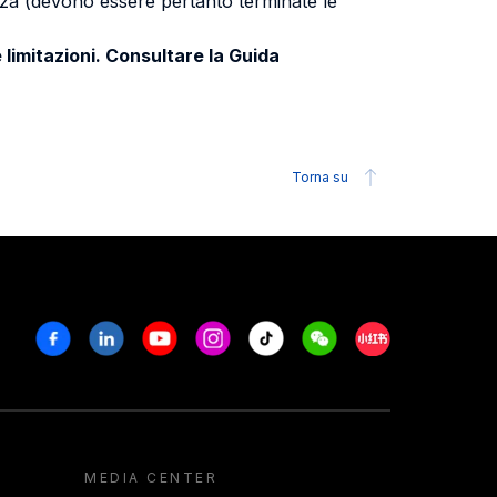
uenza (devono essere pertanto terminate le
 limitazioni. Consultare la Guida
Torna su
Facebook
Linkedin
Youtube
Instagram
Tiktok
Weechat
Xiaohongshu/R
MEDIA CENTER