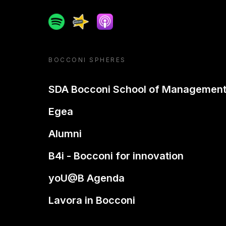
Spotify
Spreaker
Apple podcast
BOCCONI SPHERES
SDA Bocconi School of Managemen
Egea
Alumni
B4i - Bocconi for innovation
yoU@B Agenda
Lavora in Bocconi