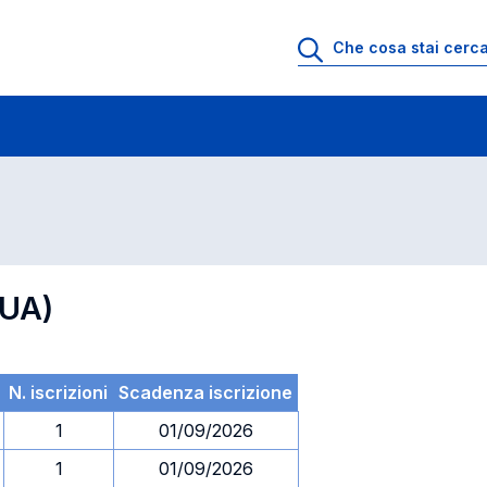
 di profitto
Esami in ordine di codice
GUA)
N. iscrizioni
Scadenza iscrizione
1
01/09/2026
1
01/09/2026