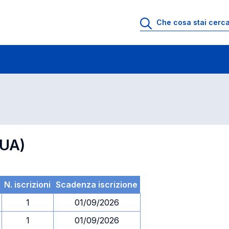
 di profitto
Esami in ordine di codice
GUA)
N. iscrizioni
Scadenza iscrizione
1
01/09/2026
1
01/09/2026