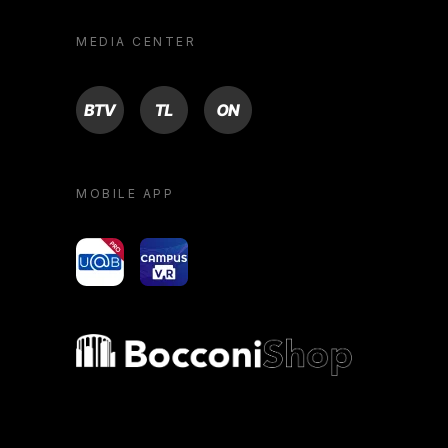
MEDIA CENTER
BTV
TL
ON
MOBILE APP
yoU@B
Campus VR
Bocconi shop