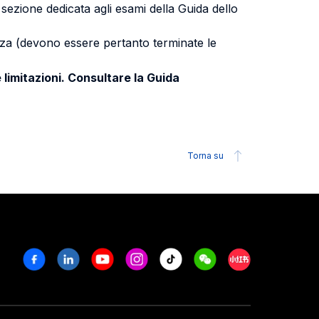
a sezione dedicata agli esami della Guida dello
uenza (devono essere pertanto terminate le
 limitazioni. Consultare la Guida
Torna su
Facebook
Linkedin
Youtube
Instagram
Tiktok
Weechat
Xiaohongshu/R