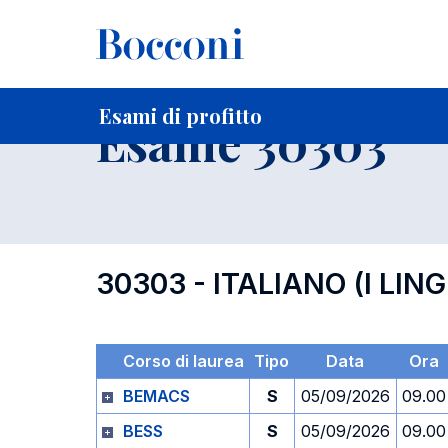
-
Home
Per studenti iscritti
Orari, Aule e Calendari
Esami
Esami di profitto
Esame 30303
30303 - ITALIANO (I LIN
Corso di laurea
Tipo
Data
Ora
BEMACS
S
05/09/2026
09.00
BESS
S
05/09/2026
09.00