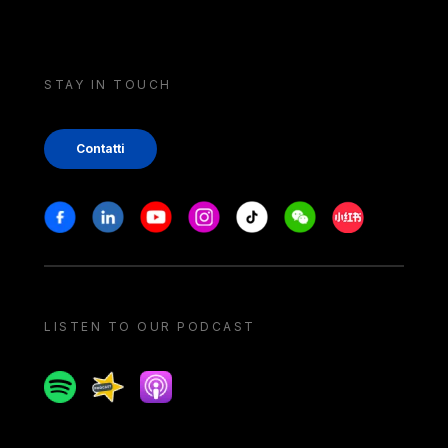
STAY IN TOUCH
Contatti
Stay in touch
Facebook
Linkedin
Youtube
Instagram
Tiktok
Weechat
Xiaohongshu/
LISTEN TO OUR PODCAST
Spotify
Spreaker
Apple podcast