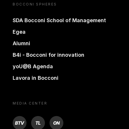
BOCCONI SPHERES
SDA Bocconi School of Management
Egea
Alumni
B4i - Bocconi for innovation
yoU@B Agenda
Lavora in Bocconi
MEDIA CENTER
BTV
TL
ON