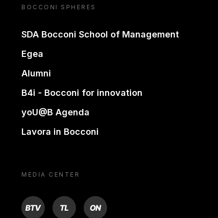
BOCCONI SPHERES
SDA Bocconi School of Management
Egea
Alumni
B4i - Bocconi for innovation
yoU@B Agenda
Lavora in Bocconi
MEDIA CENTER
BTV
TL
ON