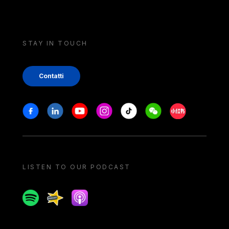
STAY IN TOUCH
Contatti
Stay in touch
Facebook
Linkedin
Youtube
Instagram
Tiktok
Weechat
Xiaohongshu/
LISTEN TO OUR PODCAST
Spotify
Spreaker
Apple podcast