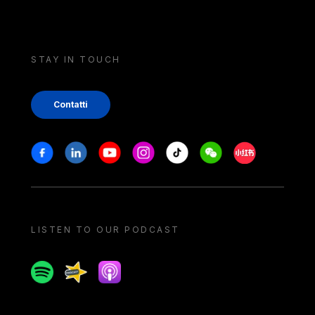
STAY IN TOUCH
Contatti
Stay in touch
Facebook
Linkedin
Youtube
Instagram
Tiktok
Weechat
Xiaohongshu/
LISTEN TO OUR PODCAST
Spotify
Spreaker
Apple podcast