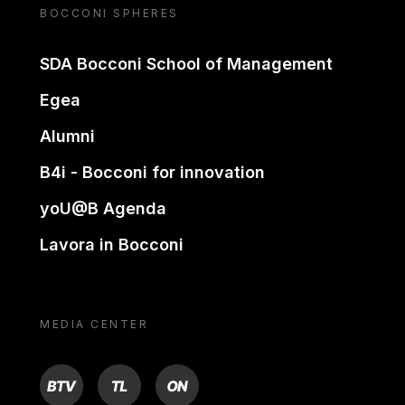
BOCCONI SPHERES
SDA Bocconi School of Management
Egea
Alumni
B4i - Bocconi for innovation
yoU@B Agenda
Lavora in Bocconi
MEDIA CENTER
BTV
TL
ON