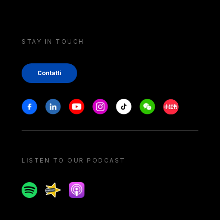
STAY IN TOUCH
Contatti
Stay in touch
Facebook
Linkedin
Youtube
Instagram
Tiktok
Weechat
Xiaohongshu/
LISTEN TO OUR PODCAST
Spotify
Spreaker
Apple podcast