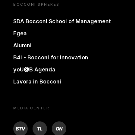
BOCCONI SPHERES
SDA Bocconi School of Management
Egea
Alumni
B4i - Bocconi for innovation
yoU@B Agenda
Lavora in Bocconi
MEDIA CENTER
BTV
TL
ON