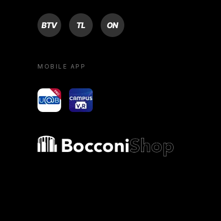
BTV
TL
ON
MOBILE APP
yoU@B
Campus VR
Bocconi shop