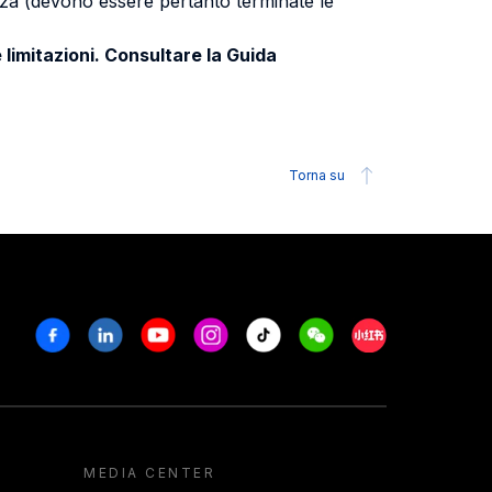
uenza (devono essere pertanto terminate le
 limitazioni. Consultare la Guida
Torna su
Facebook
Linkedin
Youtube
Instagram
Tiktok
Weechat
Xiaohongshu/R
MEDIA CENTER