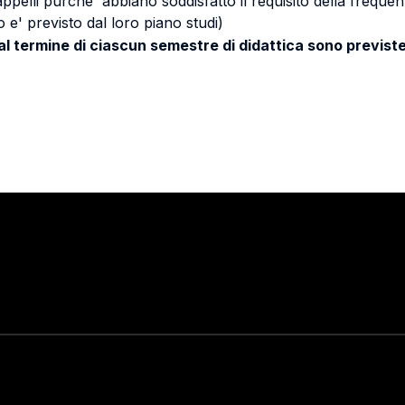
 appelli purche' abbiano soddisfatto il requisito della freq
 e' previsto dal loro piano studi)
 al termine di ciascun semestre di didattica sono previste
Stay in touch