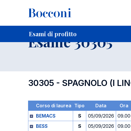
-
Home
Per studenti iscritti
Orari, Aule e Calendari
Esami
Esami di profitto
Esame 30305
30305 - SPAGNOLO (I LI
Corso di laurea
Tipo
Data
Ora
BEMACS
S
05/09/2026
09.00
BESS
S
05/09/2026
09.00