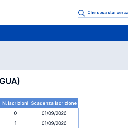
 di profitto
Esami in ordine di codice
NGUA)
N. iscrizioni
Scadenza iscrizione
0
01/09/2026
1
01/09/2026