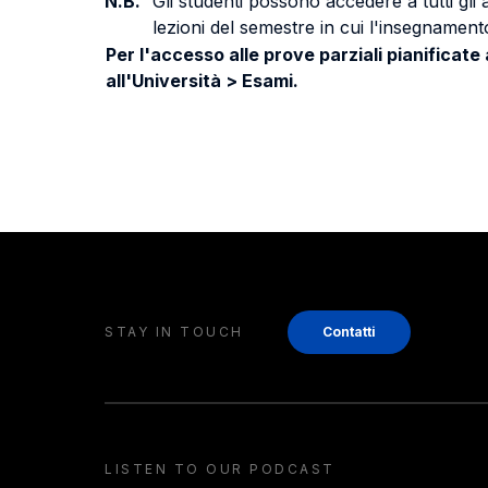
N.B.
Gli studenti possono accedere a tutti gli
lezioni del semestre in cui l'insegnamento
Per l'accesso alle prove parziali pianificate
all'Università > Esami.
STAY IN TOUCH
Contatti
LISTEN TO OUR PODCAST