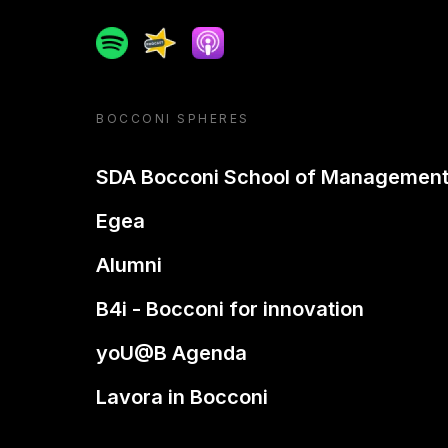
Spotify
Spreaker
Apple podcast
BOCCONI SPHERES
SDA Bocconi School of Managemen
Egea
Alumni
B4i - Bocconi for innovation
yoU@B Agenda
Lavora in Bocconi