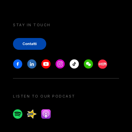
STAY IN TOUCH
Contatti
Stay in touch
Facebook
Linkedin
Youtube
Instagram
Tiktok
Weechat
Xiaohongshu/
LISTEN TO OUR PODCAST
Spotify
Spreaker
Apple podcast