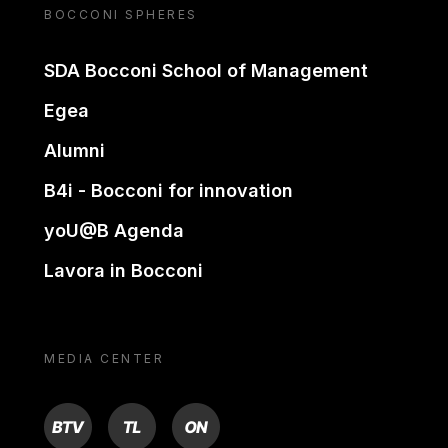
BOCCONI SPHERES
SDA Bocconi School of Management
Egea
Alumni
B4i - Bocconi for innovation
yoU@B Agenda
Lavora in Bocconi
MEDIA CENTER
BTV
TL
ON