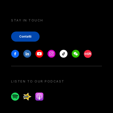
STAY IN TOUCH
Contatti
Stay in touch
Facebook
Linkedin
Youtube
Instagram
Tiktok
Weechat
Xiaohongshu/
LISTEN TO OUR PODCAST
Spotify
Spreaker
Apple podcast