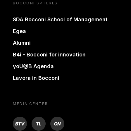
BOCCONI SPHERES
SDA Bocconi School of Management
Egea
Alumni
B4i - Bocconi for innovation
yoU@B Agenda
Lavora in Bocconi
MEDIA CENTER
BTV
TL
ON