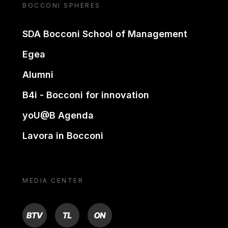
BOCCONI SPHERES
SDA Bocconi School of Management
Egea
Alumni
B4i - Bocconi for innovation
yoU@B Agenda
Lavora in Bocconi
MEDIA CENTER
BTV
TL
ON