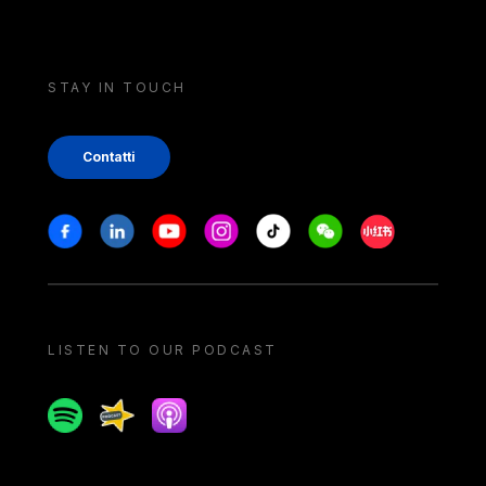
STAY IN TOUCH
Contatti
Stay in touch
Facebook
Linkedin
Youtube
Instagram
Tiktok
Weechat
Xiaohongshu/
LISTEN TO OUR PODCAST
Spotify
Spreaker
Apple podcast