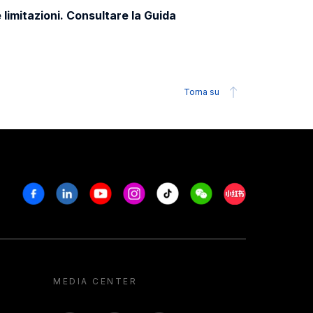
 limitazioni. Consultare la Guida
Torna su
Facebook
Linkedin
Youtube
Instagram
Tiktok
Weechat
Xiaohongshu/R
MEDIA CENTER