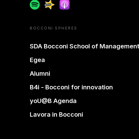
Spotify
Spreaker
Apple podcast
BOCCONI SPHERES
SDA Bocconi School of Managemen
Egea
Alumni
B4i - Bocconi for innovation
yoU@B Agenda
Lavora in Bocconi