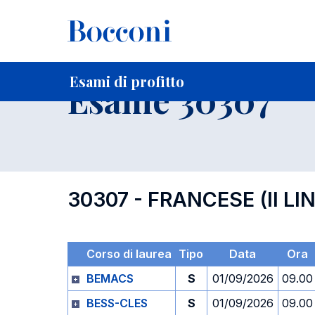
-
Home
Per studenti iscritti
Orari, Aule e Calendari
Esami
Esami di profitto
Esame 30307
30307 - FRANCESE (II LI
Corso di laurea
Tipo
Data
Ora
BEMACS
S
01/09/2026
09.00
BESS-CLES
S
01/09/2026
09.00