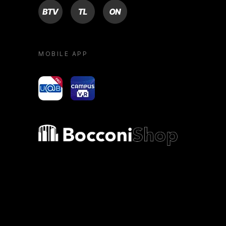
BTV
TL
ON
MOBILE APP
yoU@B
Campus VR
Bocconi shop