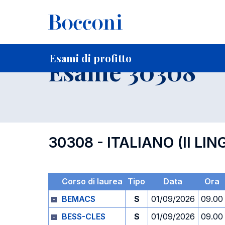
-
Home
Per studenti iscritti
Orari, Aule e Calendari
Esami
Esami di profitto
Esame 30308
30308 - ITALIANO (II LIN
Corso di laurea
Tipo
Data
Ora
BEMACS
S
01/09/2026
09.00
BESS-CLES
S
01/09/2026
09.00