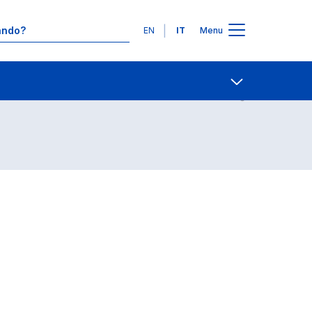
Lingue
EN
IT
Menu
Contatti
Open share