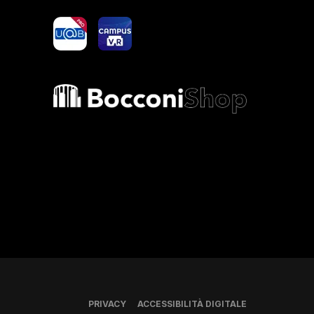
yoU@B
Campus VR
Bocconi shop
PRIVACY
ACCESSIBILITÀ DIGITALE