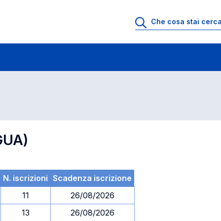
 di profitto
Esami in ordine di codice
GUA)
N. iscrizioni
Scadenza iscrizione
11
26/08/2026
13
26/08/2026