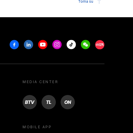
Torna su
Facebook
Linkedin
Youtube
Instagram
Tiktok
Weechat
Xiaohongshu/R
MEDIA CENTER
BTV
TL
ON
MOBILE APP