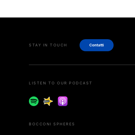
STAY IN TOUCH
Contatti
LISTEN TO OUR PODCAST
Spotify
Spreaker
Apple podcast
BOCCONI SPHERES