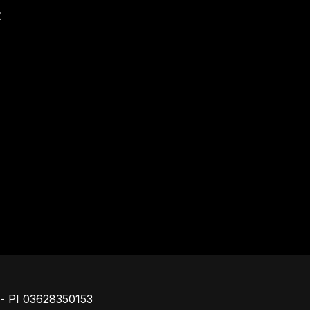
t
Piè di pagina
o - PI 03628350153