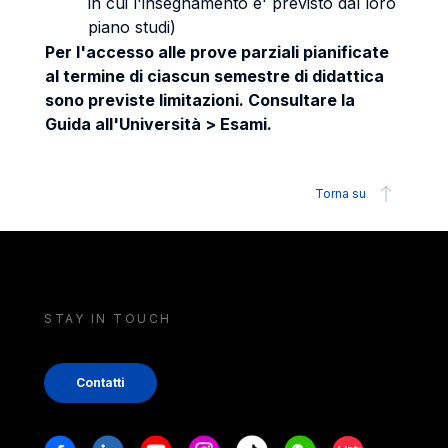
in cui l'insegnamento e' previsto dal loro
piano studi)
Per l'accesso alle prove parziali pianificate
al termine di ciascun semestre di didattica
sono previste limitazioni. Consultare la
Guida all'Università > Esami.
Torna su
STAY IN TOUCH
Contatti
Stay in touch
Facebook
Linkedin
Youtube
Instagram
Tiktok
Weechat
Xiaohongshu/