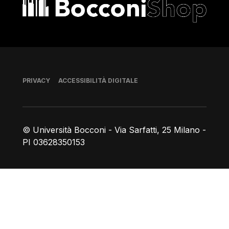
Bocconi shop
Piè di pagina
PRIVACY
ACCESSIBILITÀ DIGITALE
© Università Bocconi - Via Sarfatti, 25 Milano -
PI 03628350153