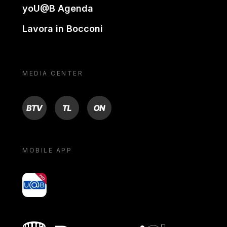
yoU@B Agenda
Lavora in Bocconi
MEDIA CENTER
BTV
TL
ON
MOBILE APP
yoU@B