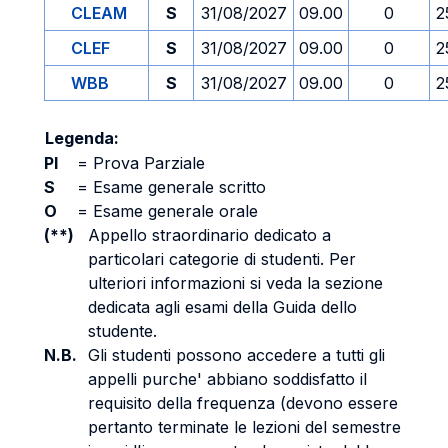
CLEAM
S
31/08/2027
09.00
0
2
CLEF
S
31/08/2027
09.00
0
2
WBB
S
31/08/2027
09.00
0
2
Legenda:
PI
=
Prova Parziale
S
=
Esame generale scritto
O
=
Esame generale orale
(**)
Appello straordinario dedicato a
particolari categorie di studenti. Per
ulteriori informazioni si veda la sezione
dedicata agli esami della Guida dello
studente.
N.B.
Gli studenti possono accedere a tutti gli
appelli purche' abbiano soddisfatto il
requisito della frequenza (devono essere
pertanto terminate le lezioni del semestre