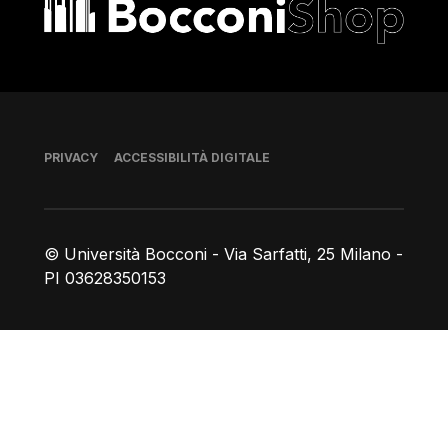
Bocconi shop
Piè di pagina
PRIVACY
ACCESSIBILITÀ DIGITALE
© Università Bocconi - Via Sarfatti, 25 Milano -
PI 03628350153