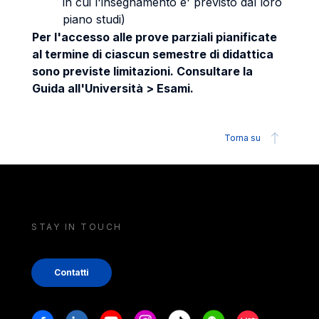
in cui l'insegnamento e' previsto dal loro
piano studi)
Per l'accesso alle prove parziali pianificate
al termine di ciascun semestre di didattica
sono previste limitazioni. Consultare la
Guida all'Università > Esami.
Torna su
STAY IN TOUCH
Contatti
Stay in touch
Facebook
Linkedin
Youtube
Instagram
Tiktok
Weechat
Xiaohongshu/