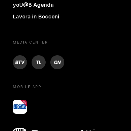
yoU@B Agenda
Lavora in Bocconi
MEDIA CENTER
BTV
TL
ON
MOBILE APP
yoU@B