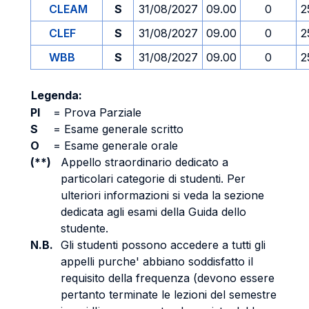
CLEAM
S
31/08/2027
09.00
0
2
CLEF
S
31/08/2027
09.00
0
2
WBB
S
31/08/2027
09.00
0
2
Legenda:
PI
=
Prova Parziale
S
=
Esame generale scritto
O
=
Esame generale orale
(**)
Appello straordinario dedicato a
particolari categorie di studenti. Per
ulteriori informazioni si veda la sezione
dedicata agli esami della Guida dello
studente.
N.B.
Gli studenti possono accedere a tutti gli
appelli purche' abbiano soddisfatto il
requisito della frequenza (devono essere
pertanto terminate le lezioni del semestre