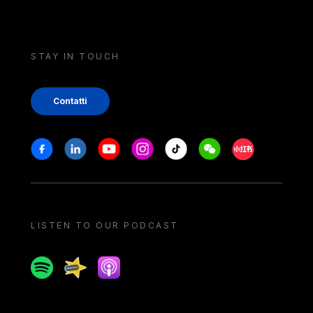
STAY IN TOUCH
Contatti
Stay in touch
Facebook
Linkedin
Youtube
Instagram
Tiktok
Weechat
Xiaohongshu/
LISTEN TO OUR PODCAST
Spotify
Spreaker
Apple podcast