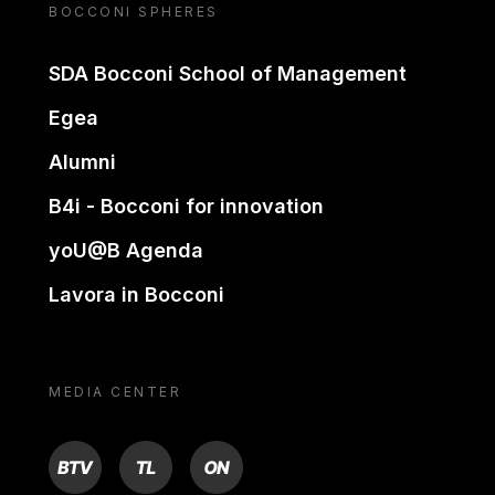
BOCCONI SPHERES
SDA Bocconi School of Management
Egea
Alumni
B4i - Bocconi for innovation
yoU@B Agenda
Lavora in Bocconi
MEDIA CENTER
BTV
TL
ON