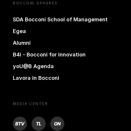
BOCCONI SPHERES
SDA Bocconi School of Management
Egea
Alumni
B4i - Bocconi for innovation
yoU@B Agenda
Lavora in Bocconi
MEDIA CENTER
BTV
TL
ON