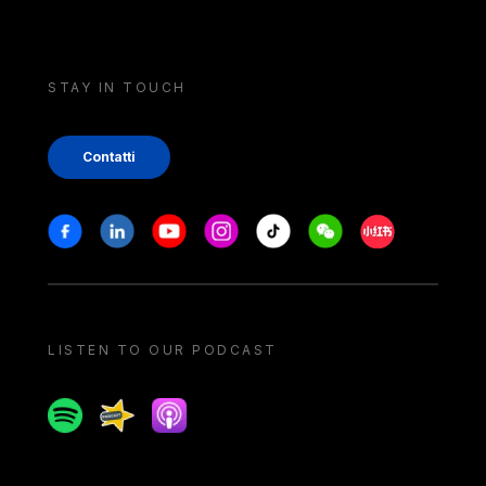
STAY IN TOUCH
Contatti
Stay in touch
Facebook
Linkedin
Youtube
Instagram
Tiktok
Weechat
Xiaohongshu/
LISTEN TO OUR PODCAST
Spotify
Spreaker
Apple podcast