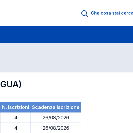
 di profitto
Esami in ordine di codice
NGUA)
N. iscrizioni
Scadenza iscrizione
4
26/08/2026
4
26/08/2026