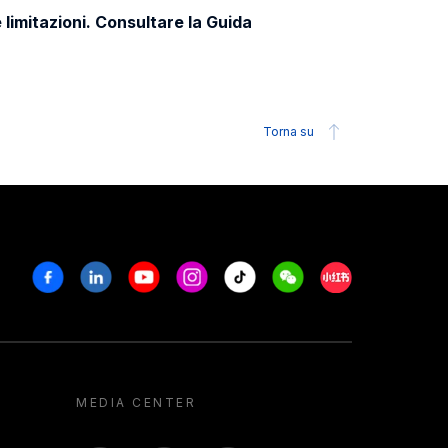
 limitazioni. Consultare la Guida
Torna su
Facebook
Linkedin
Youtube
Instagram
Tiktok
Weechat
Xiaohongshu/R
MEDIA CENTER