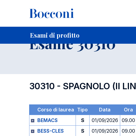
-
Home
Per studenti iscritti
Orari, Aule e Calendari
Esami
Esami di profitto
Esame 30310
30310 - SPAGNOLO (II LI
Corso di laurea
Tipo
Data
Ora
BEMACS
S
01/09/2026
09.00
BESS-CLES
S
01/09/2026
09.00