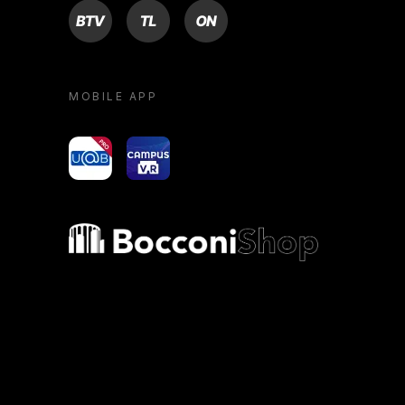
BTV
TL
ON
MOBILE APP
yoU@B
Campus VR
Bocconi shop