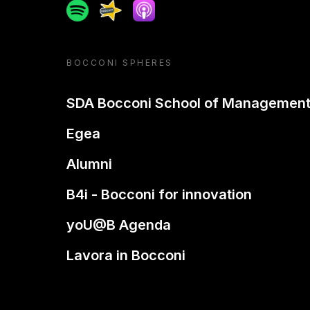
Spotify
Spreaker
Apple podcast
BOCCONI SPHERES
SDA Bocconi School of Managemen
Egea
Alumni
B4i - Bocconi for innovation
yoU@B Agenda
Lavora in Bocconi