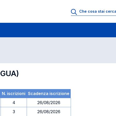
 di profitto
Esami in ordine di codice
NGUA)
N. iscrizioni
Scadenza iscrizione
4
26/08/2026
3
26/08/2026