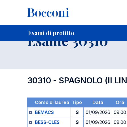
-
Home
Per studenti iscritti
Orari, Aule e Calendari
Esami
Esami di profitto
Esame 30310
30310 - SPAGNOLO (II LI
Corso di laurea
Tipo
Data
Ora
BEMACS
S
01/09/2026
09.00
BESS-CLES
S
01/09/2026
09.00