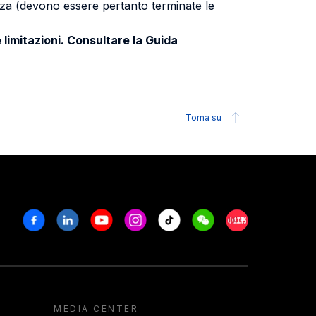
uenza (devono essere pertanto terminate le
 limitazioni. Consultare la Guida
Torna su
Facebook
Linkedin
Youtube
Instagram
Tiktok
Weechat
Xiaohongshu/R
MEDIA CENTER