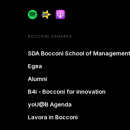
Spotify
Spreaker
Apple podcast
BOCCONI SPHERES
SDA Bocconi School of Managemen
Egea
Alumni
B4i - Bocconi for innovation
yoU@B Agenda
Lavora in Bocconi